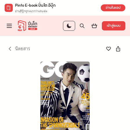
Pinto E-book ปิ่นโต อีบุ๊ก
อ่านในแอป
อ่านอีบุ๊กทุกแนวกว่าแสนเล่ม
เข้าสู่ระบบ
นิตยสาร