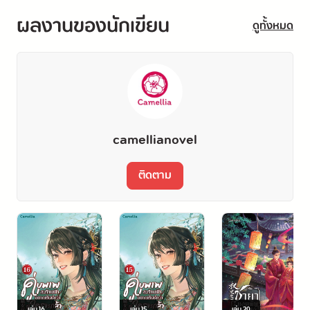
ผลงานของนักเขียน
เจ้าพวกตัวเปี๊ยกน่ารำคาญ ถอยไปซะ!
ดูทั้งหมด
camellianovel
ติดตาม
เล่ม
16
เล่ม
15
เล่ม
20