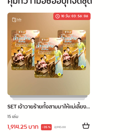
คุ้มกว่า เมื่อซื้ออีบุ๊กจัดชุด
ผู้นำสูงสุดของสำนักปราชญ์ : บังอาจรังแกท่านแม่ของข้า
10 วัน
:
03
:
56
:
06
งั้นหรือ จับมันไปขังเดี๋ยวนี้!
แม่ทัพหญิงผู้เก่งกาจสง่างาม : พี่ใหญ่ ฆ่ามันทิ้งเสียเลยง่าย
กว่า!
พ่อค้าผู้ยิ่งใหญ่ : น้องสาม ข้าจะยื่นดาบให้เจ้าเอง!
SET เจ้าวายร้ายทั้งสามมาให้แม่เลี้ยง
อย่างข้ากล่อมเกลาเสียดี ๆ เล่ม 3-17
15 เล่ม
พระปิตุลาผู้ทรงอำนาจคว้าตัวภรรยาของตนเข้าไปกอด : 
1,914.25 บาท
(จบ)
-35 %
2,945.00
ภรรยาที่รักของข้า ข้าจะปกป้องเอง 