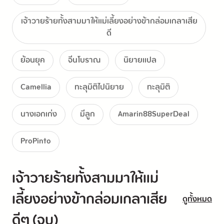
เป็นตัวร้ายในเรื่องที่โฉดชั่วไม่ต่างกับบิดา 
เจ้าวายร้ายทั้งสามมาให้แม่เลี้ยงอย่างข้ากล่อมเกลาเสีย
จุดจบของพวกเขาคือถูกสั่งประหารอย่างน่าสังเวช 
ดี
แต่ไม่ว่าจะอย่างไรก็ตาม ขณะนี้เด็กน้อยทั้งสามยังคงเป็น
ย้อนยุค
จีนโบราณ
นิยายเเปล
เจ้าก้อนน่ารักนุบนิบ 
Camellia
ทะลุมิติไปนิยาย
ทะลุมิติ
คอยเรียกนางอย่างแสนหวานว่า “ท่านแม่” 
นางเอกเก่ง
มีลูก
Amarin88SuperDeal
เพียงแค่คำนี้ที่ออกมาจากปากของพวกเขา 
นางก็ใจอ่อนยวบ ตั้งใจว่าไม่ว่าอย่างไรก็ตาม 
ProPinto
นางจะต้องเปลี่ยนแปลงชะตากรรมของเหล่าลูกเลี้ยงให้ได้!
เจ้าวายร้ายทั้งสามมาให้แม่
เลี้ยงอย่างข้ากล่อมเกลาเสีย
ดูทั้งหมด
ภารกิจถัดมาคืออะไรน่ะหรือ 
ดีๆ (จบ)