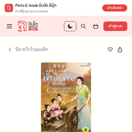
Pinto E-book ปิ่นโต อีบุ๊ก
อ่านในแอป
อ่านอีบุ๊กทุกแนวกว่าแสนเล่ม
เข้าสู่ระบบ
นิยายรักโรแมนติก