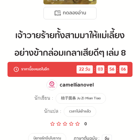
ทดลองอ่าน
เจ้าวายร้ายทั้งสามมาให้แม่เลี้ยง
อย่างข้ากล่อมเกลาเสียดีๆ เล่ม 8
22
 วัน
:
03
:
56
:
06
ราคานี้จะหมดในอีก
camellianovel
นักเขียน :
桔子面条 Ju Zi Mian Tiao
นักแปล :
เวลาไม่เช้าแล้ว
0
ภาษาต้นฉบับ :
นิยายรักจีนโบราณ
จีน