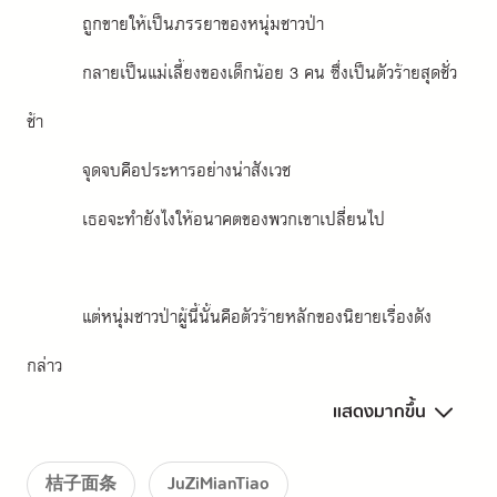
ถูกขายให้เป็นภรรยาของหนุ่มชาวป่า 
กลายเป็นแม่เลี้ยงของเด็กน้อย 3 คน ซึ่งเป็นตัวร้ายสุดชั่ว
ช้า 
จุดจบคือประหารอย่างน่าสังเวช 
เธอจะทำยังไงให้อนาคตของพวกเขาเปลี่ยนไป 
แต่หนุ่มชาวป่าผู้นี้นั้นคือตัวร้ายหลักของนิยายเรื่องดัง
กล่าว 
แสดงมากขึ้น
เป็นตัวร้ายที่จิตใจอำมหิต สุดแสนจะชั่วช้าสามานย์ 
แถมลูกเลี้ยงทั้งสามก็เป็นเหล่าวายร้าย 
桔子面条
JuZiMianTiao