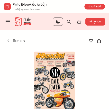
Pinto E-book ปิ่นโต อีบุ๊ก
อ่านในแอป
อ่านอีบุ๊กทุกแนวกว่าแสนเล่ม
เข้าสู่ระบบ
นิตยสาร