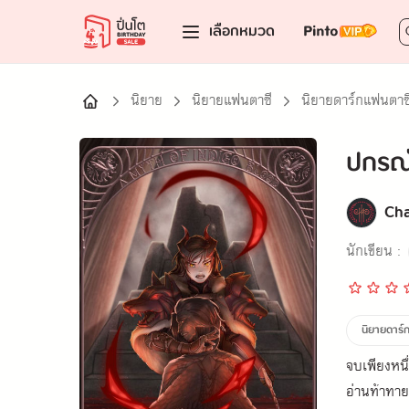
เลือกหมวด
นิยาย
นิยายแฟนตาซี
นิยายดาร์กแฟนตาซ
ปกรณั
Ch
นักเขียน :
นิยายดาร์
จบเพียงหนึ
อ่านท้าทา