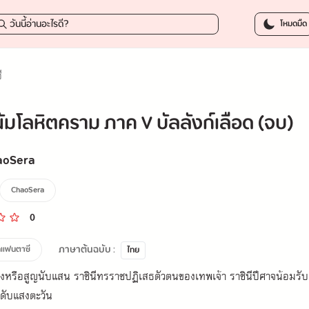
379.0
โหมดมืด
ี
มโลหิตคราม ภาค V บัลลังก์เลือด (จบ)
aoSera
ChaoSera
0
ภาษาต้นฉบับ :
กแฟนตาซี
ไทย
่งหรือสูญนับแสน ราชินีทรราชปฏิเสธตัวตนของเทพเจ้า ราชินีปีศาจน้อมรับการ
ยดับแสงตะวัน