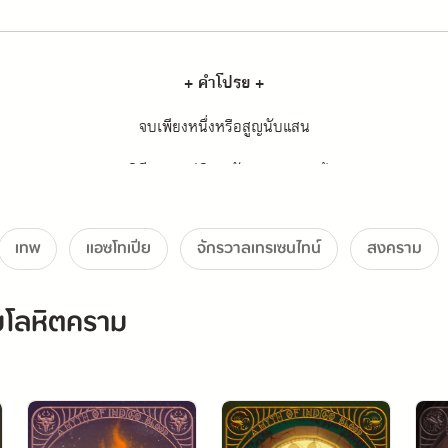
+ คำโปรย +
จบเพียงหนึ่งหรือสูญนับแสน
ราชินีทรราชปฏิเสธตัวตนของเทพเจ้า
ราชินีปีศาจน้อมรับการชี้นำของพระองค์
เทพ
แอซโทเปีย
จักรวาลเทรเซนไทน์
สงคราม
สิ่งมีชีวิตเป็นได้เพียงแค่ตัวหมาก
หรือริอ่านท้าทายดับแสงตะวัน
มโลหิตคราม
ลาเวียคือมารร้าย
ราชินีทรราชผู้กระหายอำนาจยิ่งกว่าใคร