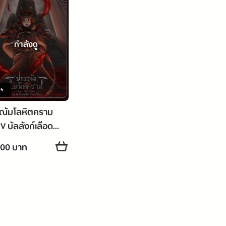
กำลังดู
on ]
ม
5
ณัมโลหิตคราม
V บัลลังก์เลือด
.00 บาท