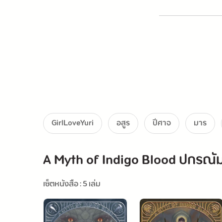
GirlLoveYuri
อสูร
ปีศาจ
มาร
A Myth of Indigo Blood ปกรณั
เซ็ตหนังสือ : 5 เล่ม