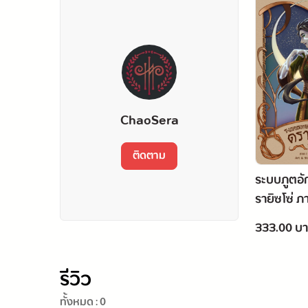
ChaoSera
ติดตาม
ระบบภูตอ
รายิซโซ่ ภา
บรรพกาล
333.00 บ
รีวิว
ทั้งหมด :
0