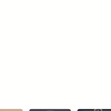
ChaoSera
FB : ChaoSera
X : @ChaoSera_Writer
Gmail : 
ChaoSera.Writer@gmail.com
กระต๊อบหมวกแม่มด
X : @WitchHatHut
Line Official : @301qkbyg