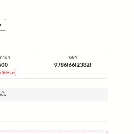
e
าคาปก
ISBN
500
9786166123821
ัด
121.00
บาท
นั้น