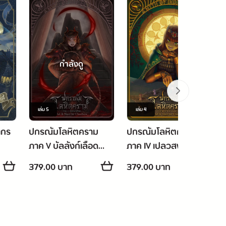
กำลังดู
เล่ม
5
เล่ม
4
ากร
ปกรณัมโลหิตคราม
ปกรณัมโลหิตคราม
ภาค V บัลลังก์เลือด
ภาค IV เปลวสงคราม
(จบ)
379.00 บาท
379.00 บาท