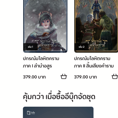
เรื
เล่ม
1
เล่ม
2
ปกรณัมโลหิตคราม
ปกรณัมโลหิตคราม
ภาค I ลำนำอสูร
ภาค II สิ้นเสียงคำราม
379.00 บาท
379.00 บาท
คุ้มกว่า เมื่อซื้ออีบุ๊กจัดชุด