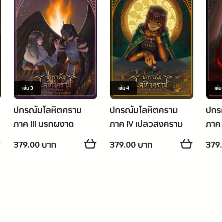
คงอยู่ชั่วนิรันดร์หรือสูญสลายเป็นเถ้าถ่าน
สิ่งใดกันแน่คือคำสาปจากเมื่อครั้งอดีตกาล
่องนี้เป็นนิยายฉบับรีไรท์ + ปกใหม่จากเรื่อง B.A.D. [ Black Ancient Dem
เล่ม
3
เล่ม
4
เล่
ปกรณัมโลหิตคราม
ปกรณัมโลหิตคราม
ปกร
ราคารูปเล่ม : 500฿ (ขายยกชุด 2750฿ เท่านั้น)
ภาค III นรกผงาด
ภาค IV เปลวสงคราม
ภาค 
ราคาบน ios : 479฿ (นักเขียนได้ 254฿)
(จบ)
379.00 บาท
379.00 บาท
379
ราคาบนเว็บ : 379฿ (นักเขียนได้ 254฿)
+ ช่องทางติดต่อ +