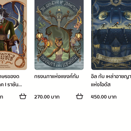
ักษรของด
กรงนภาแห่งแซงค์ทัม
อิล กับ เหล่าอาชญ
ค I ราชัน
แห่งไอดัส
าท
270.00 บาท
450.00 บาท