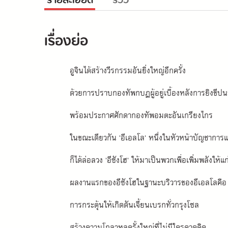
รายละเอียด
รีวิว
เรื่องย่อ
อูจินได้สร้างวีรกรรมอันยิ่งใหญ่อีกครั้ง
ด้วยการปราบกองทัพกบฏผู้อยู่เบื้องหลังการยิงขีปน
พร้อมประกาศศักดากองทัพอมตะอันเกรียงไกร
ในขณะเดียวกัน 'อีเอลโล' หนึ่งในหัวหน้าบัญชาการแ
ก็ได้ล่อลวง 'อีซังโฮ' ให้มาเป็นพวกเพื่อเพิ่มพลังให้แ
ผลงานแรกของอีซังโฮในฐานะบริวารของอีเอลโลคือ
การกระตุ้นให้เกิดดันเจี้ยนเบรกทั่วกรุงโซล
สร้างความโกลาหลครั้งใหญ่ที่ไม่มีใครคาดคิด