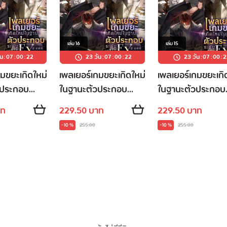
เล่ม
16
เล่ม
15
ัน
:
07
:
00
:
21
23 วัน
:
07
:
00
:
21
23 วัน
:
07
:
00
:
2
กมขยะเกิดใหม่
เพลเยอร์เกมขยะเกิดใหม่
เพลเยอร์เกมขยะเกิ
วประกอบ
ในฐานะตัวประกอบ
ในฐานะตัวประกอบ
่ม 17
ระดับ EX เล่ม 16
ระดับ EX เล่ม 15
าท
229.50 บาท
229.50 บาท
-10 %
255.00
-10 %
255.00