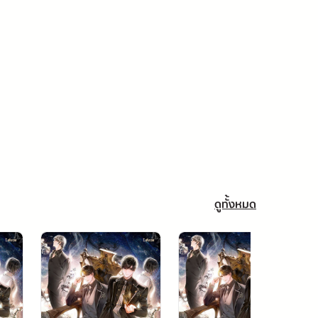
ดูทั้งหมด