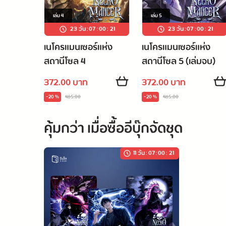
เล่ม
4
เล่ม
5
23 วัน
:
07
:
00
:
20
23 วัน
:
07
:
00
:
20
เนโครแมนเซอร์แห่ง
เนโครแมนเซอร์แห่ง
สถานีโซล 4
สถานีโซล 5 (เล่มจบ)
372.00 บาท
372.00 บาท
-20 %
465.00
-20 %
465.00
คุ้มกว่า เมื่อซื้ออีบุ๊กจัดชุด
11 วัน
:
07
:
00
:
20