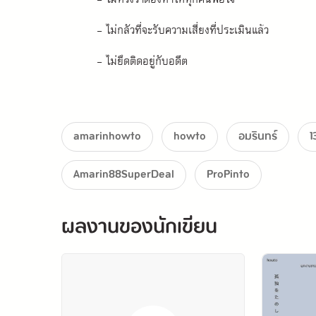
- ไม่กลัวที่จะรับความเสี่ยงที่ประเมินแล้ว
- ไม่ยึดติดอยู่กับอดีต
- ไม่ทำพลาดแบบเดิมซ้ำแล้วซ้ำอีก
- ไม่ขุ่นเคืองในความสำเร็จของผู้อื่น
amarinhowto
howto
อมรินทร์
1
- ไม่ยอมแพ้หลังจากความล้มเหลวครั้งแรก
Amarin88SuperDeal
ProPinto
- ไม่กลัวการอยู่คนเดียว
- ไม่รู้สึกว่าโลกติดค้างอะไรพวกเขา
ผลงานของนักเขียน
- ไม่คาดหวังผลลัพธ์ทันที
ใช่แล้ว ชีวิตไม่เคยง่าย