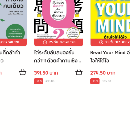
่สุด
ัน
:
07
:
40
:
19
25 วัน
:
07
:
40
:
19
25 วัน
:
07
:
40
:
1
ที่กล้าทำ
ไต่ระดับลับสมองขั้น
Read Your Mind อ
ยว
กว่า!!! ด้วยคำถามเชิง
ใจให้ได้ใจ
ตรรกะ (เล่มใหม่ท้าทาย
ท
391.50 บาท
274.50 บาท
กว่าเดิม)
-10 %
435.00
-10 %
305.00