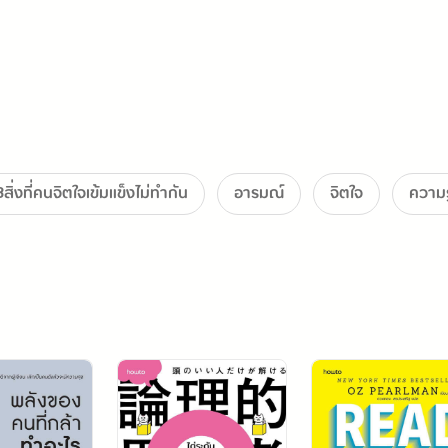
3สิ่งที่คนจิตใจเข้มแข็งไม่ทำกัน
อารมณ์
จิตใจ
ความรู