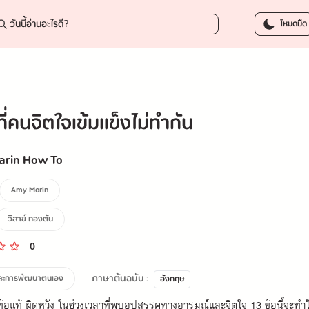
233.75 บาท
-
โหมดมืด
งที่คนจิตใจเข้มแข็งไม่ทำกัน
arin How To
Amy Morin
วิสาข์ ทองตัน
0
ภาษาต้นฉบับ :
และการพัฒนาตนเอง
อังกฤษ
 ท้อแท้ ผิดหวัง ในช่วงเวลาที่พบอุปสรรคทางอารมณ์และจิตใจ 13 ข้อนี้จะท