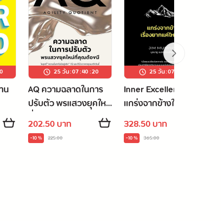
9
25 วัน
:
07
:
40
:
19
25 วัน
:
07
:
40
:
19
่าน
AQ ความฉลาดในการ
Inner Excellence
ปรับตัว พรแสวงยุคใหม่
แกร่งจากข้างใน เรื่อง
ที่คุณต้องมี
ยากแค่ไหนก็ชนะ
202.50 บาท
328.50 บาท
-10 %
225.00
-10 %
365.00