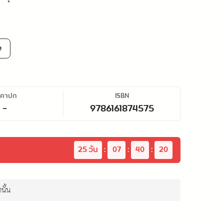
e
าคาปก
ISBN
-
9786161874575
25
 วัน
:
07
:
40
:
20
นั้น