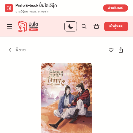
Pinto E-book ปิ่นโต อีบุ๊ก
อ่านในแอป
อ่านอีบุ๊กทุกแนวกว่าแสนเล่ม
เข้าสู่ระบบ
นิยาย