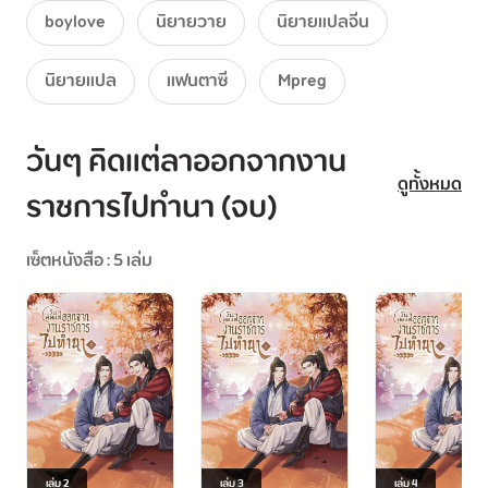
boylove
นิยายวาย
นิยายแปลจีน
นิยายแปล
แฟนตาซี
Mpreg
วันๆ คิดแต่ลาออกจากงาน
ดูทั้งหมด
ราชการไปทำนา (จบ)
เซ็ตหนังสือ : 5 เล่ม
เล่ม
2
เล่ม
3
เล่ม
4