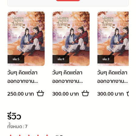
เล่ม
5
เล่ม
4
เล่ม
3
วันๆ คิดแต่ลา
วันๆ คิดแต่ลา
วันๆ คิดแต่ลา
ออกจากงาน
ออกจากงาน
ออกจากงาน
ราชการไปทำนา
ราชการไปทำนา
ราชการไปทำนา
250.00 บาท
300.00 บาท
300.00 บาท
เล่ม 5 (เล่มจบ)
เล่ม 4
เล่ม 3
รีวิว
ทั้งหมด :
7