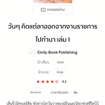
ทดลองอ่าน
วันๆ คิดแต่ลาออกจากงานราชการ
ไปทำนา เล่ม 1
Emily Book Publishing
นักเขียน :
ติงฉิง
นักแปล :
ซิ่วฮุ่ย
4.2
ภาษาต้นฉบับ :
นิยายวาย
จีน
เสิ่นจั๋วได้ทะลุมิติมายังต่างโลกในร่างของผู้อื่นและได้ถูกช่วยชีวิตไว้โ