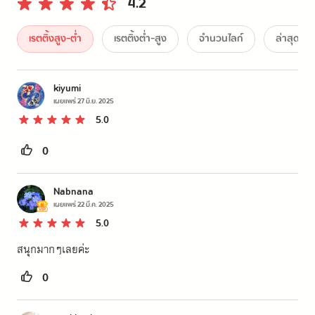
4.2
เรตติ้งสูง-ต่ำ
เรตติ้งต่ำ-สูง
จำนวนไลก์
ล่าสุด
kiyumi
เผยแพร่
27 มิ.ย. 2025
5.0
0
Nabnana
เผยแพร่
22 มี.ค. 2025
5.0
สนุกมากๆเลยค่ะ
0