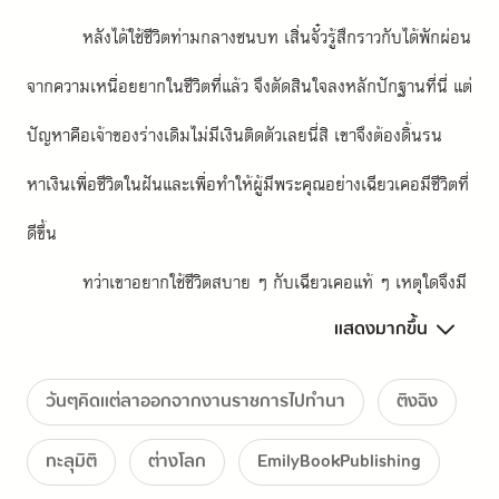
หลังได้ใช้ชีวิตท่ามกลางชนบท เสิ่นจั๋วรู้สึกราวกับได้พักผ่อน
จากความเหนื่อยยากในชีวิตที่แล้ว จึงตัดสินใจลงหลักปักฐานที่นี่ แต่
ปัญหาคือเจ้าของร่างเดิมไม่มีเงินติดตัวเลยนี่สิ เขาจึงต้องดิ้นรน
หาเงินเพื่อชีวิตในฝันและเพื่อทำให้ผู้มีพระคุณอย่างเฉียวเคอมีชีวิตที่
ดีขึ้น
ทว่าเขาอยากใช้ชีวิตสบาย ๆ กับเฉียวเคอแท้ ๆ เหตุใดจึงมี
แสดงมากขึ้น
เรื่องเวียนเข้ามาเสมอเลยล่ะนี่...
วันๆคิดแต่ลาออกจากงานราชการไปทำนา
ติงฉิง
ทะลุมิติ
ต่างโลก
EmilyBookPublishing