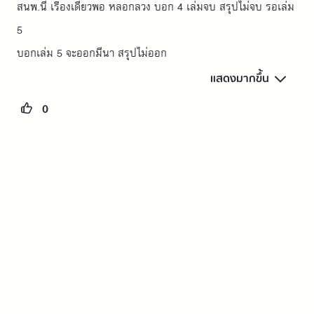
สนพ.นี้ เรื่องเดียวพอ หลอกลวง บอก 4 เล่มจบ สรุปไม่จบ รอเล่ม 
5

บอกเล่ม 5 จะออกมีนา สรุปไม่ออก 

คำผิดเยอะ เละเทะ
แสดงมากขึ้น
0