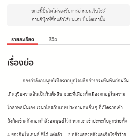
ขณะนี้ปิ่นโตไม่รองรับการอ่านบนเว็บไซต์
อ่านอีบุ๊กที่ซื้อแล้วได้บนแอปปิ่นโตเท่านั้น
รายละเอียด
รีวิว
เรื่องย่อ
กองกำลังอมนุษย์เปิดฉากบุกโจมตีอย่างกระทันหันก่อนวัน
เกิดสุริยคราสอันเป็นวันตัดสิน ขณะที่เมืองทั้งเมืองตกอยู่ในความ
โกลาหลนั่นเอง เรนาโตสกับเทพประทานคนอื่นๆ ก็เปิดฉากเข้า
สังกัดเข้าสกัดกองกำลังอมนุษย์ไว้!! พวกเขาเข้าปะทะกับลูกชายทั้ง 
4 ของอินโนเซนต์ ซีโร่ แต่แล้ว...!? หลังแสดงพลังและจิตใจชั่วร้าย