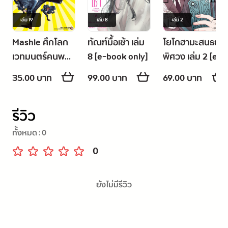
เล่ม
19
เล่ม
8
เล่ม
2
Mashle ศึกโลก
ทัณฑ์มื้อเช้า เล่ม
โยโกฮามะสนธยา
เวทมนตร์คนพลัง
8 [e-book only]
พิศวง เล่ม 2 [e-
กล้าม -ตอน
book only]
35.00 บาท
99.00 บาท
69.00 บาท
พิเศษ- มัชกลับมา
แล้ว!
รีวิว
ทั้งหมด :
0
0
ยังไม่มีรีวิว