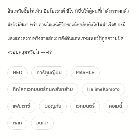
อันเหนือชั้นให้เห็น อินโนเซนต์ ซีโร่ ก็บีบให้ผู้คนที่กำลังหวาดกลัว
ส่งตัวมัชมา ทว่า ลานไขแห่งชีวิตของมัชกลับยังไขไม่สำเร็จ!! จะมี
แสงแห่งความหวังสาดส่องมายังดินแดนเวทมนตร์ที่ถูกความมืด
ครอบคลุมหรือไม่---!?
NED
การ์ตูนญี่ปุ่น
MASHLE
ศึกโลกเวทมนตร์คนพลังกล้าม
HajimeKomoto
แฟนตาซี
ผจญภัย
เวทมนตร์
คอเมดี้
ตลก
อนิเมะ