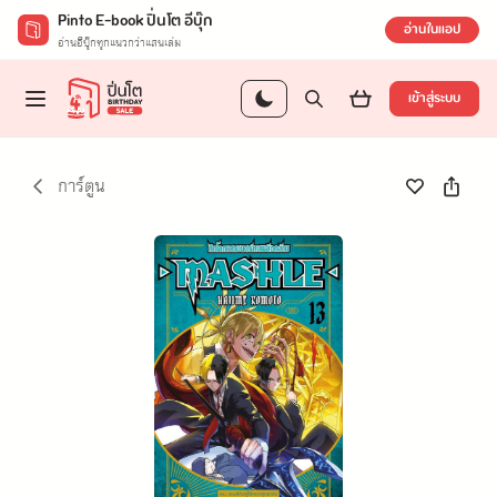
Pinto E-book ปิ่นโต อีบุ๊ก
อ่านในแอป
อ่านอีบุ๊กทุกแนวกว่าแสนเล่ม
เข้าสู่ระบบ
การ์ตูน