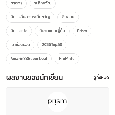
ฆาตกร
ระทึกขวัญ
คนที่ควรรับผิดชอบนั้นก็คือคนร้าย ทุกคนนอกจากคนร้าย
คิดเช่นนั้น
นิยายสืบสวนระทึกขวัญ
สืบสวน
เหลือเวลาเพียงแค่หนึ่งอาทิตย์ก่อนที่นํ้าจะท่วมทั่วอาคาร
นิยายแปล
นิยายแปลญี่ปุ่น
Prism
ใต้ดิน 
เอาชีวิตรอด
2025Top50
ทุกคนต้องหาตัวคนร้ายให้เจอก่อนหมดเวลา
Amarin88SuperDeal
ProPinto
ผลงานของนักเขียน
ดูทั้งหมด