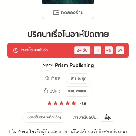
ทดลองอ่าน
ปริศนาเรือโนอาห์ปิดตาย
24
 วัน
:
11
:
46
:
58
ราคานี้จะหมดในอีก
Prism Publishing
นักเขียน :
ฮารุโอะ ยูกิ
นักแปล :
ธนัญ พลแสน
4.8
ภาษาต้นฉบับ :
นิยายสืบสวนระทึกขวัญ
ญี่ปุ่น
1 ใน 9 คน ใครคือผู้ที่ควรตาย หากมีใครสักคนรับผิดชอบก็จะหลบ