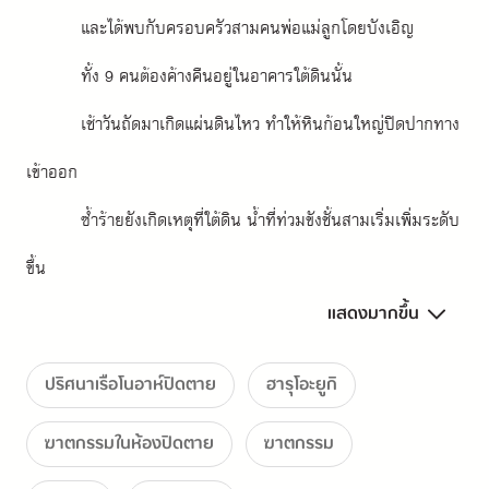
และได้พบกับครอบครัวสามคนพ่อแม่ลูกโดยบังเอิญ 
ทั้ง 9 คนต้องค้างคืนอยู่ในอาคารใต้ดินนั้น
เช้าวันถัดมาเกิดแผ่นดินไหว ทำให้หินก้อนใหญ่ปิดปากทาง
เข้าออก 
ซํ้าร้ายยังเกิดเหตุที่ใต้ดิน นํ้าที่ท่วมขังชั้นสามเริ่มเพิ่มระดับ
ขึ้น
แสดงมากขึ้น
จนอีกไม่นานก็จะท่วมทั้งอาคารใต้ดิน 
เท่านั้นไม่พอ ยังเกิดคดีฆาตกรรมขึ้นอีก
ปริศนาเรือโนอาห์ปิดตาย
ฮารุโอะยูกิ
ฆาตกรรมในห้องปิดตาย
ฆาตกรรม
หากมีใครสักคนรับผิดชอบก็จะหลบหนีออกไปได้ 