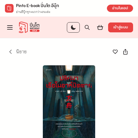
Pinto E-book ปิ่นโต อีบุ๊ก
อ่านในแอป
อ่านอีบุ๊กทุกแนวกว่าแสนเล่ม
เข้าสู่ระบบ
นิยาย