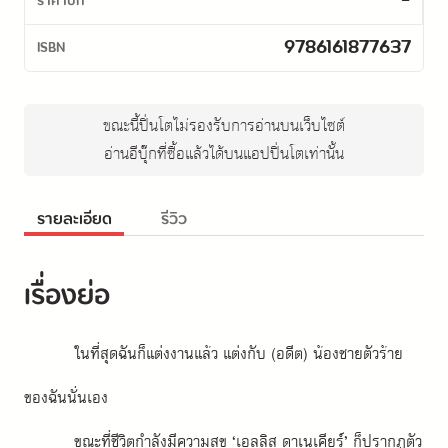
-
ราคาปก
9786161877637
ISBN
ขณะนี้ปิ่นโตไม่รองรับการอ่านบนเว็บไซต์
อ่านอีบุ๊กที่ซื้อแล้วได้บนแอปปิ่นโตเท่านั้น
รายละเอียด
รีวิว
เรื่องย่อ
ในที่สุดฉันก็แต่งงานแล้ว แต่งกับ (อดีต) น้องชายตัวร้าย
ของฉันนั่นเอง
ขณะที่ชีวิตกำลังมีความสุข ‘เอลลิส ดาเนเคียร์’ ก็ปรากฏตัว