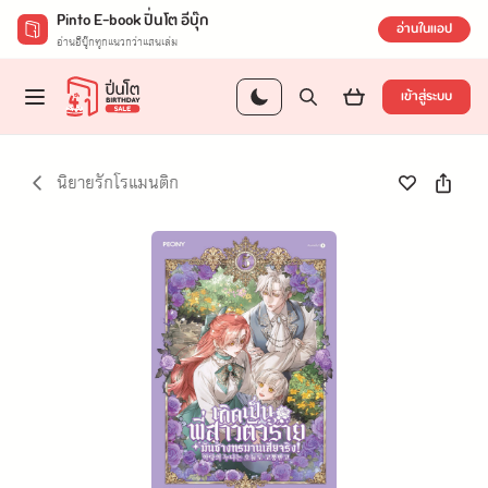
Pinto E-book ปิ่นโต อีบุ๊ก
อ่านในแอป
อ่านอีบุ๊กทุกแนวกว่าแสนเล่ม
เข้าสู่ระบบ
นิยายรักโรแมนติก