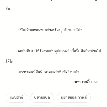
ขึ้น
“ชีวิตเจ้าและคนของเจ้าจะต้องถูกข้าพรากไป”
พอกันที! ต่อให้ต้องพบกับอุปสรรคอีกกี่ครั้ง ฉันก็จะผ่านไป
ให้ได้
เพราะตอนนี้ฉันมี ‘ครอบครัวที่แท้จริง’ แล้ว
แสดงมากขึ้น
"รีบกลับมานะคะที่รัก"
แฟนตาซี
นิยายแปล
นิยายแปลเกาหลี
"ข้าจะรีบกลับมาเร็วๆ ครับ คุณภรรยา"