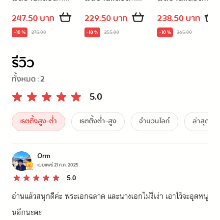
เล่ม 3
เล่ม 4 (เล่มจบ)
เล่ม 2
247.50 บาท
229.50 บาท
238.50 บาท
-10 %
275.00
-10 %
255.00
-10 %
265.00
รีวิว
ทั้งหมด :
2
5.0
เรตติ้งสูง-ต่ำ
เรตติ้งต่ำ-สูง
จำนวนไลก์
ล่าสุด
Orm
เผยแพร่
21 ก.ค. 2025
5.0
อ่านแล้วสนุกดีค่ะ พระเอกฉลาด และนางเอกไม่งี่เง่า เอาไว้จะอุดหนุ
นอีกนะคะ