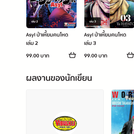
เล่ม
2
เล่ม
3
Asyl ป่าเหี้ยมคนโหด
Asyl ป่าเหี้ยมคนโหด
เล่ม 2
เล่ม 3
99.00 บาท
99.00 บาท
ผลงานของนักเขียน