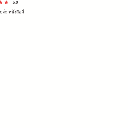
5.0
ค่ะ หนังสือดี