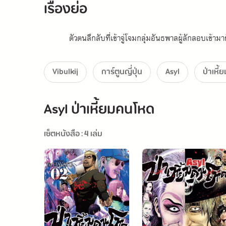
เรื่องย่อ
ตัวตนลึกลับที่เข้าจู่โจมกลุ่มอันธพาลผู้ลักลอบเข้า
Vibulkij
การ์ตูนญี่ปุ่น
Asyl
ป่าเหี
Asyl ป่าเหี้ยมคนโหด
เซ็ตหนังสือ : 4 เล่ม