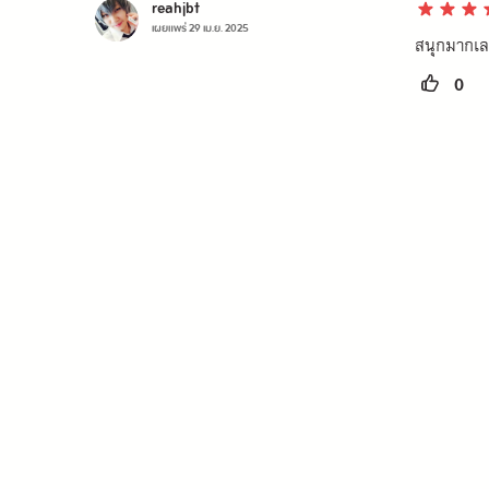
reahjbt
เผยแพร่
29 เม.ย. 2025
สนุกมากเลย
0