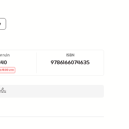
e
าคาปก
ISBN
140
9786166074635
ัด
41.00
บาท
นั้น