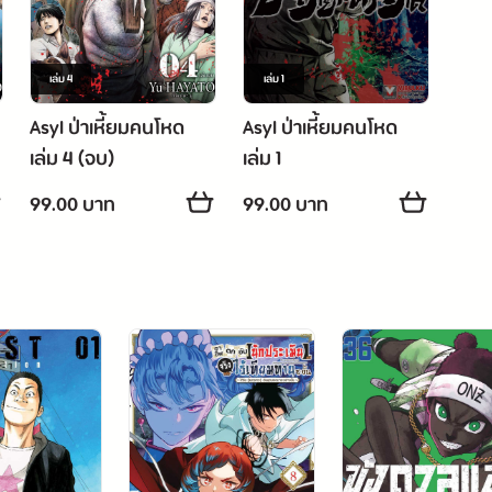
เล่ม
4
เล่ม
1
Asyl ป่าเหี้ยมคนโหด
Asyl ป่าเหี้ยมคนโหด
เล่ม 4 (จบ)
เล่ม 1
99.00 บาท
99.00 บาท