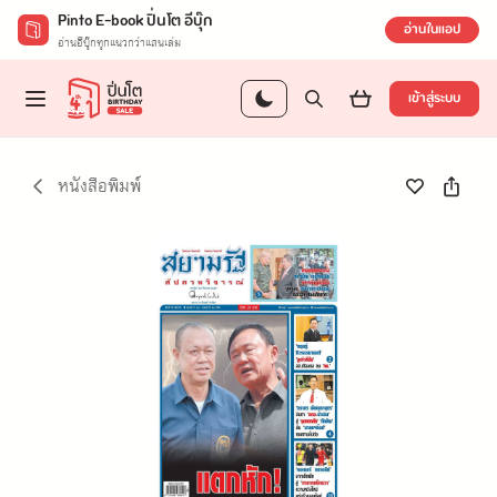
Pinto E-book ปิ่นโต อีบุ๊ก
อ่านในแอป
อ่านอีบุ๊กทุกแนวกว่าแสนเล่ม
เข้าสู่ระบบ
หนังสือพิมพ์