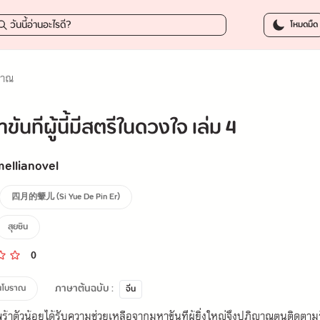
149.25 บาท
-
โหมดมืด
ราณ
าขันทีผู้นี้มีสตรีในดวงใจ เล่ม 4
ellianovel
四月的颦儿 (Si Yue De Pin Er)
สุยซิน
0
ภาษาต้นฉบับ :
ีนโบราณ
จีน
ร้าตัวน้อยได้รับความช่วยเหลือจากมหาขันทีผู้ยิ่งใหญ่จึงปฏิญาณตนติดตา