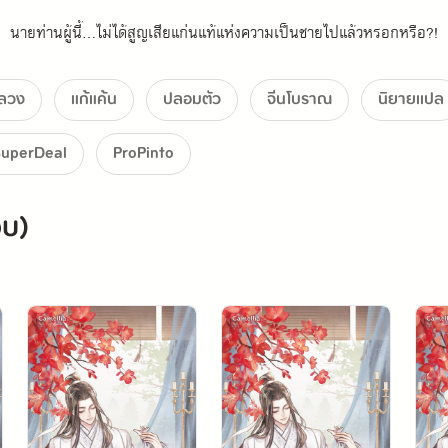
นายท่านผู้นี้...ไม่ได้สูญเสียแก่นแท้แห่งความเป็นชายไปแล้วหรอกหรือ?!
หลวง
แก้แค้น
ปลอมตัว
จีนโบราณ
นิยายเเปล
uperDeal
ProPinto
จบ)