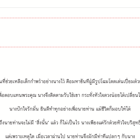
ที่ช่วยเหลือเด็กกำพร้าอย่างนางไว้ คือมหาขันทีผู้มีรูปโฉมโดดเด่นเปี่ยมด
พื่อตอบแทนพระคุณ นางจึงติดตามรับใช้เขา กระทั่งหัวใจดวงน้อยได้เปลี่ยน
นางปักใจรักมั่น ยินดีทำทุกอย่างเพื่อนายท่าน แม้ชีวิตก็มอบให้ได้
ถึงนายท่านจะไม่มี ‘สิ่งนั้น’ แล้ว ก็ไม่เป็นไร นางเพียงแค่รักด้วยหัวใจบริสุทธิ
แต่เพราะเหตุใด เมื่อเวลาผ่านไป นายท่านจึงมักมีท่าทีแปลกๆ กับนาง