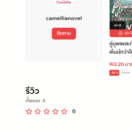
camellianovel
เล่ม
16
ติดตาม
23 ว
คู่บุพเพสะ
เห็นนักว่า
ชายาผู้บ้าบิ
143.20 บา
-20 %
179.00
รีวิว
ทั้งหมด :
0
0