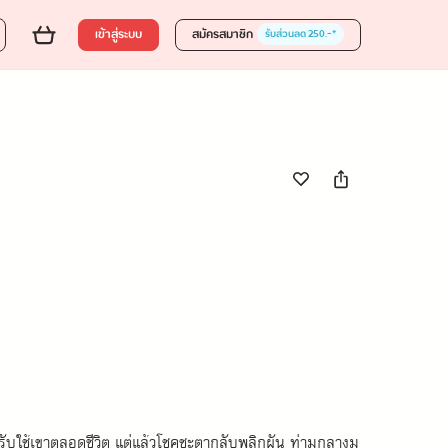
ส่งของขวัญ
ใส่ตะกร้า
ซื้อเลย
25 %
199.00
เข้าสู่ระบบ
สมัครสมาชิก
รับส่วนลด 250.-*
มรับใช้เขาตลอดชีวิต แต่แล้วโชคชะตากลับพลิกผัน ท่ามกลางม