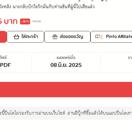
วังหลัง นางกลับปักใจรักมั่นกับท่านขันทีผู้นี้ไปเสียแล้ว
5 บาท
-25 %
199.00
ใส่ตะกร้า
ส่งของขวัญ
Pinto Affiliat
ไฟล์
เผยแพร่เมื่อ
ร
/PDF
08 มิ.ย. 2025
นี้ปิ่นโตไม่รองรับการอ่านบนเว็บไซต์
อ่านอีบุ๊กที่ซื้อแล้วได้บนแอปปิ่นโตเท่า