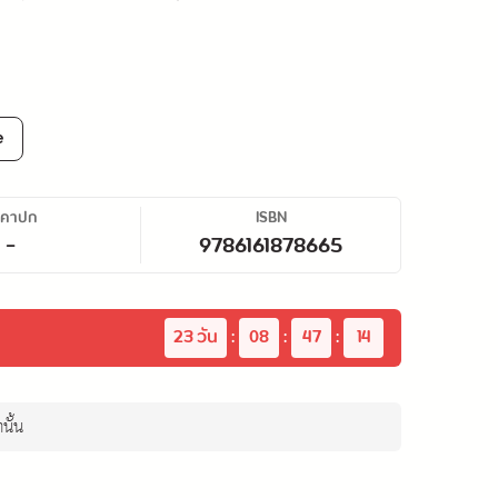
e
าคาปก
ISBN
-
9786161878665
23
 วัน
:
08
:
47
:
13
นั้น