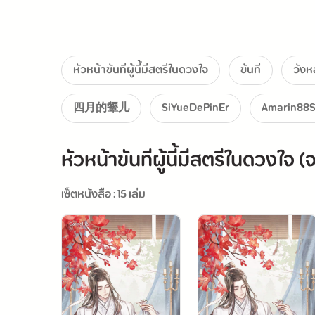
หัวหน้าขันทีผู้นี้มีสตรีในดวงใจ
ขันที
วัง
四月的颦儿
SiYueDePinEr
Amarin88S
หัวหน้าขันทีผู้นี้มีสตรีในดวงใจ (
เซ็ตหนังสือ : 15 เล่ม