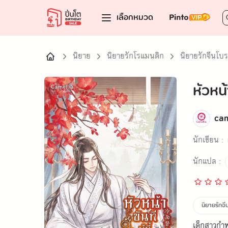
เลือกหมวด
นิยาย
นิยายรักโรแมนติก
นิยายรักจีนโบ
หัวหน้
cam
นักเขียน :
นักแปล :
นิยายรักจ
เด็กสาวกำพ