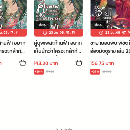
เล่ม
15
เล่ม
20
ัน
:
08
:
47
:
13
23 วัน
:
08
:
47
:
13
23 วัน
:
08
:
47
:
1
ท้านฟ้า อยาก
คู่บุพเพสะท้านฟ้า อยาก
ชายายอดพิษ พิชิต
ใครจะกล้ากับ
เห็นนักว่าใครจะกล้ากับ
อ๋องมัจจุราช เล่ม 2
่น เล่ม 16
ชายาผู้บ้าบิ่น เล่ม 15
(เล่มจบ)
ท
143.20 บาท
156.75 บาท
-20 %
179.00
-25 %
209.00