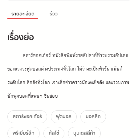
รายละเอียด
รีวิว
เรื่องย่อ
สตาร์ซอคเก้อร์ หนังสือพิมพ์รายสัปดาห์ที่รวบรวมอัปเดต
ของแวดวงฟุตบอลต่างประเทศทั่วโลก ไม่ว่าจะเป็นทัวร์นาเม้นต์
ระดับโลก ลีกดังทั่วโลก เจาะลึกข่าวคราวนักเตะชื่อดัง และรวมภาพ
นักฟุตบอลที่แฟนๆ ชื่นชอบ
สตาร์ซอคเก้อร์
ฟุตบอล
บอลลีก
พรีเมียร์ลีก
กัลโช่
บุนเดสลีก้า