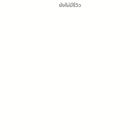
ยังไม่มีรีวิว