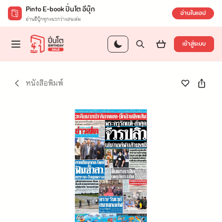
Pinto E-book ปิ่นโต อีบุ๊ก
อ่านในแอป
อ่านอีบุ๊กทุกแนวกว่าแสนเล่ม
เข้าสู่ระบบ
หนังสือพิมพ์