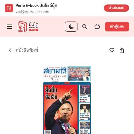
Pinto E-book ปิ่นโต อีบุ๊ก
อ่านในแอป
อ่านอีบุ๊กทุกแนวกว่าแสนเล่ม
เข้าสู่ระบบ
หนังสือพิมพ์