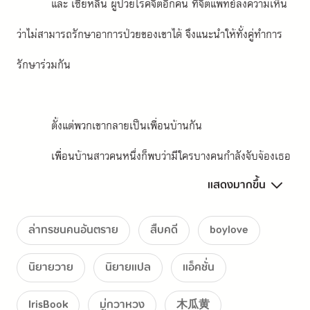
และ เซี่ยหลิน ผู้ป่วยโรคจิตอีกคน ที่จิตแพทย์ลงความเห็น
ว่าไม่สามารถรักษาอาการป่วยของเขาได้ จึงแนะนำให้ทั้งคู่ทำการ
รักษาร่วมกัน
ตั้งแต่พวกเขากลายเป็นเพื่อนบ้านกัน
เพื่อนบ้านสาวคนหนึ่งก็พบว่ามีใครบางคนกำลังจับจ้องเธอ
แสดงมากขึ้น
อยู่
เพราะว่าคนโรคจิตมักจะแอบสอดส่องเหยื่อเสมอ
ล่าทรชนคนอันตราย
สืบคดี
boylove
นิยายวาย
นิยายแปล
แอ็คชั่น
IrisBook
มู่กวาหวง
木瓜黄