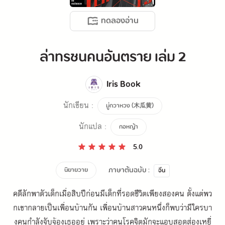
ทดลองอ่าน
ล่าทรชนคนอันตราย เล่ม 2
Iris Book
นักเขียน :
มู่กวาหวง (木瓜黄)
นักแปล :
กอหญ้า
5.0
ภาษาต้นฉบับ :
นิยายวาย
จีน
คดีลักพาตัวเด็กเมื่อสิบปีก่อนมีเด็กที่รอดชีวิตเพียงสองคน ตั้งแต่พว
กเขากลายเป็นเพื่อนบ้านกัน เพื่อนบ้านสาวคนหนึ่งก็พบว่ามีใครบา
งคนกำลังจับจ้องเธออยู่ เพราะว่าคนโรคจิตมักจะแอบสอดส่องเหยื่