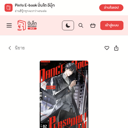
Pinto E-book ปิ่นโต อีบุ๊ก
อ่านในแอป
อ่านอีบุ๊กทุกแนวกว่าแสนเล่ม
เข้าสู่ระบบ
นิยาย