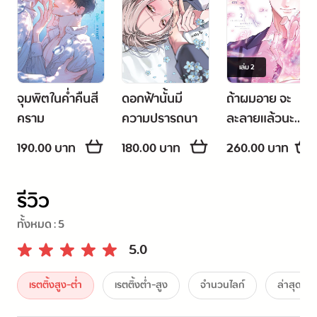
เล่ม
2
จุมพิตในค่ำคืนสี
ดอกฟ้านั้นมี
ถ้าผมอาย จะ
คราม
ความปรารถนา
ละลายแล้วนะ
เล่ม 2
190.00 บาท
180.00 บาท
260.00 บาท
รีวิว
ทั้งหมด :
5
5.0
เรตติ้งสูง-ต่ำ
เรตติ้งต่ำ-สูง
จำนวนไลก์
ล่าสุด