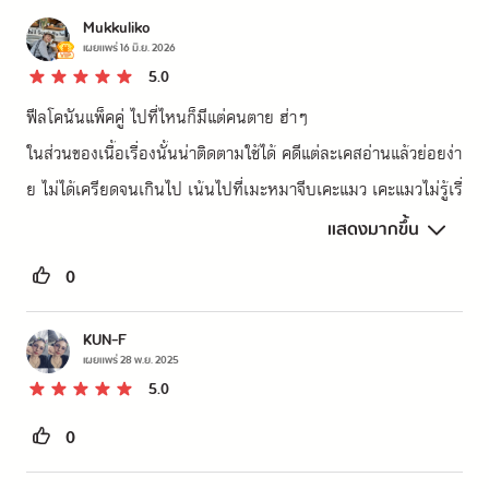
Mukkuliko
เผยแพร่
16 มิ.ย. 2026
5.0
ฟีลโคนันแพ็คคู่ ไปที่ไหนก็มีแต่คนตาย ฮ่าๆ

ในส่วนของเนื้อเรื่องนั้นน่าติดตามใช้ได้ คดีแต่ละเคสอ่านแล้วย่อยง่า
ย ไม่ได้เครียดจนเกินไป เน้นไปที่เมะหมาจีบเคะแมว เคะแมวไม่รู้เรื่
องไปทำให้ใจเค้าหวั่นไหว งู้ยยยยยยยจนจบเล่ม ต้องรีบปั่นไปอ่านเ
แสดงมากขึ้น
ล่ม 3 ต่อ ชอบมาก
0
KUN-F
เผยแพร่
28 พ.ย. 2025
5.0
0