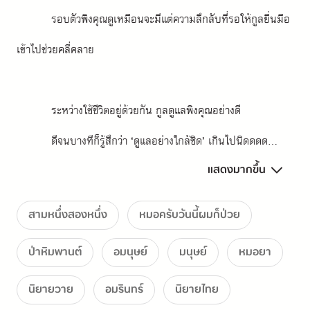
รอบตัวพิงคุณดูเหมือนจะมีแต่ความลึกลับที่รอให้กูลยื่นมือ
เข้าไปช่วยคลี่คลาย
ระหว่างใช้ชีวิตอยู่ด้วยกัน กูลดูแลพิงคุณอย่างดี
ดีจนบางทีก็รู้สึกว่า ‘ดูแลอย่างใกล้ชิด’ เกินไปนิดดดด...
แสดงมากขึ้น
กูลถึงกับพาเขาไปตัดเสื้อผ้าชุดใหม่กับกินรี
แต่ธรรมเนียมของเผ่านกไพลินพนาจะรับชุดจากคู่สมรส
สามหนึ่งสองหนึ่ง
หมอครับวันนี้ผมก็ป่วย
เท่านั้น
ป่าหิมพานต์
อมนุษย์
มนุษย์
หมอยา
แน่นอนว่าการกระทำนี้ชวนให้เหล่าอมนุษย์ในป่าหิมพานต์
นิยายวาย
อมรินทร์
นิยายไทย
เข้าใจผิด