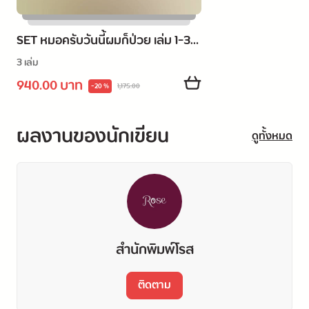
SET หมอครับวันนี้ผมก็ป่วย เล่ม 1-3
(จบ)
3 เล่ม
940.00 บาท
-20 %
1,175.00
ผลงานของนักเขียน
ดูทั้งหมด
สำนักพิมพ์โรส
ติดตาม