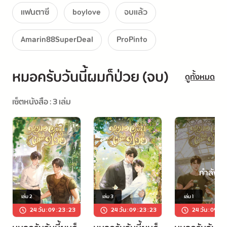
และเมื่อใดที่พิงคุณขวยเขินในความสัมพันธ์คลุมเครือที่มี
แฟนตาซี
boylove
จบแล้ว
ต่อกูล
Amarin88SuperDeal
ProPinto
ขนนกสีดำของเขาจะเด้งขึ้นกลางอากาศ
หมอครับวันนี้ผมก็ป่วย (จบ)
ดูทั้งหมด
แม้พิงคุณจะพยายามปฏิเสธว่าไม่ได้คิดอะไร แต่ขนนกกลับ
จะคอยเด้งขึ้นมาไม่หยุด
เซ็ตหนังสือ : 3 เล่ม
โอ๊ย เขาแทบจะซ่อนขนนกไม่รักดีนี่จากสายตากูลไม่ทัน
แล้วนะ!
กำลังดู
เล่ม
2
เล่ม
3
เล่ม
1
24 วัน
:
09
:
23
:
22
24 วัน
:
09
:
23
:
22
24 วัน
:
09
:
2