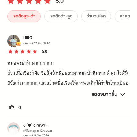
5.0
เรตติ้งสูง-ต่ำ
เรตติ้งต่ำ-สูง
จำนวนไลก์
ล่าสุด
HIRO
เผยแพร่
03 มิ.ย. 2026
5.0
หมอพิงน่ารักมากกกกกก

ส่วนเนื้อเรื่องก้คือ ชื่อสัตว์เหมือนขนมาหมดป่าหิมพานต์ คุณไรต์รีเ
สิร์ชเก่งมากกกก แล้วสร้างเนื้อเรื่องให้เราพอเห็ตได้ว่าตัวไหนเป็นอ
ะไรยังไง ถึงบางจุดจะรายละเอียดเยอะ แต่ซูฮกคุณไรต์มากๆ เลย 

แสดงมากขึ้น
แล้วก็ ปมเรื่องซับซ้อนสุดๆ น่าติดตามมากๆๆๆ เดาไม่อออกเลยว่า
0
ใครเป็นคนร้าย
૮ ˙Ⱉ˙ ა rawr~
แก้ไขล่าสุด
16 มี.ค. 2026
เผยแพร่
14 มี.ค. 2026