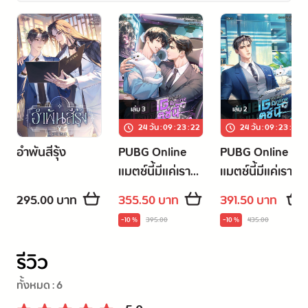
เล่ม
3
เล่ม
2
24 วัน
:
09
:
23
:
22
24 วัน
:
09
:
23
:
22
อำพันสีรุ้ง
PUBG Online
PUBG Online
แมตช์นี้มีแค่เรา
แมตช์นี้มีแค่เรา
เล่ม 3 (เล่มจบ)
เล่ม 2
295.00 บาท
355.50 บาท
391.50 บาท
-10 %
395.00
-10 %
435.00
รีวิว
ทั้งหมด :
6