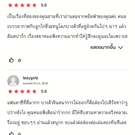
5.0
เป็นเรื่องที่สองของคุณสามที่เราอ่านต่อจาก#อัลฟ่าของคุณค่ะ คนล
ะบรรยากาศกับลูกไก่ชั่ว&หนูโลภบางตัวที่อยู่ด้วยกันไปๆ มาๆ แล้ว
ดันสปาร์ก เรื่อง#ยาหมอพิงหวานมากทำให้รู้สึกละมุนละไมเพราะส
องคนนี้ต่างคนต่างรักกันมานานแล้วตั้งแต่เด็ก อ่านแล้วใจป้าคนนี้มั
แสดงมากขึ้น
นก็คันยุบยิบไปตลอดเรื่อง 🥰 

0
editedหลังอ่านจบ:

อ่านแล้วทั้งเขินทั้งอ่อนใจเวลาหมอพิงปิดปากไม่ยอมพูดแต่ผิวนี่แดง
lazygirlz
เผยแพร่
13 ธ.ค. 2025
ไปตั้งแต่หูยันแก้มยันคอ55555 ทั้งหมั่นไส้นังลูกลิงเวลาอยู่กับลูกน
5.0
ก ไปเล่มสองต่อเลยค่าา
แฟนตาซีที่ดีมากก บางตัวจินตนาการไม่ออกก็คือต้องไปเสิร์จหาว่ารู
ปร่างยังไง คุณหมอพิงคือน่าร้ากกก มีให้สืบสวนหาความจริงหลายเ
รื่องอยู่ ชอบๆๆ อ่านแล้วสนุกก จบแล้วต่อต้องต่อเล่มสองทันทีเลย