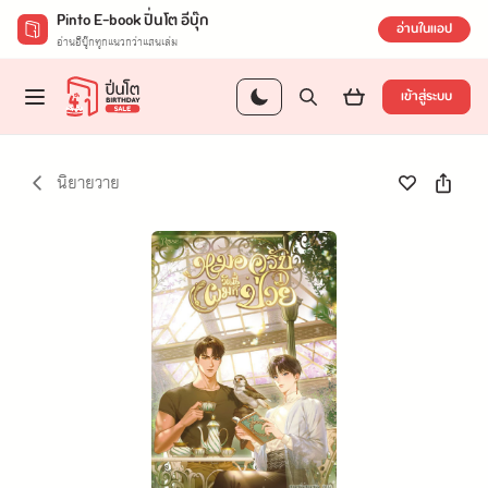
Pinto E-book ปิ่นโต อีบุ๊ก
อ่านในแอป
อ่านอีบุ๊กทุกแนวกว่าแสนเล่ม
เข้าสู่ระบบ
นิยายวาย