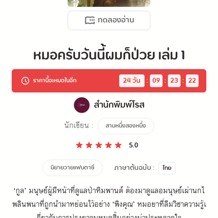
ทดลองอ่าน
หมอครับวันนี้ผมก็ป่วย เล่ม 1
24
 วัน
:
09
:
23
:
21
ราคานี้จะหมดในอีก
สำนักพิมพ์โรส
นักเขียน :
สามหนึ่งสองหนึ่ง
5.0
ภาษาต้นฉบับ :
นิยายวายแฟนตาซี
ไทย
‘กูล’ มนุษย์ผู้มีหน้าที่ดูแลป่าหิมพานต์ ต้องมาดูแลอมนุษย์เผ่านกไ
พลินพนาที่ถูกนำมาหย่อนไว้อย่าง ‘พิงคุณ’ หมอยาที่ลืมวิชาความรู้เ