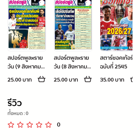
สปอร์ตพูลxราย
สปอร์ตพูลxราย
สตาร์ซอคเก้อร์
วัน (9 สิงหาคม
วัน (8 สิงหาคม
ฉบับที่ 2545
2569)
2569)
25.00 บาท
25.00 บาท
35.00 บาท
รีวิว
ทั้งหมด :
0
0