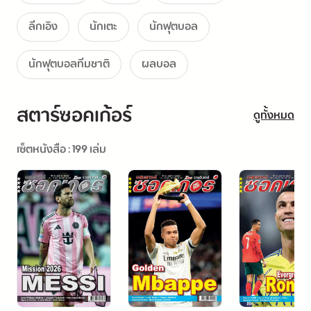
ลีกเอิง
นักเตะ
นักฟุตบอล
นักฟุตบอลทีมชาติ
ผลบอล
สตาร์ซอคเก้อร์
ดูทั้งหมด
เซ็ตหนังสือ : 199 เล่ม