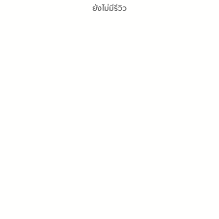
ยังไม่มีรีวิว