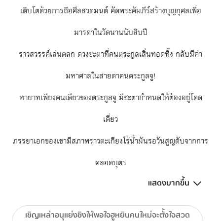
เติบโตด้วยการถือศีลสวดมนต์ คัดพระคัมภีร์สร้างบุญกุศลเพื่อ
มารดาในวัดนานนับสิบปี
ราวสวรรค์เล่นตลก ดวงชะตาที่คนตระกูลเสิ่นทอดทิ้ง กลับมีค่า
มหาศาลในสายตาคนตระกูลจู!
ทายาทเพียงคนเดียวของตระกูลจู มีชะตากำหนดให้ต้องอยู่โดด
เดี่ยว
ภรรยาเอกของเขามีสภาพราวตะเกียงไร้น้ำมันรอวันสูญดับจากการ
คลอดบุตร
แสดงมากขึ้น
บุตรชายสายตรงที่ได้มาอย่างยากลำบากกลับอ่อนแออย่างถึงที่สุด 
ไม่แน่ว่าจะอยู่ไม่ถึงวัยสวมกวาน
เชิญเหล่าอนุแย่งชิงให้พอใจฮูหยินคนใหม่จะตั้งใจสวด