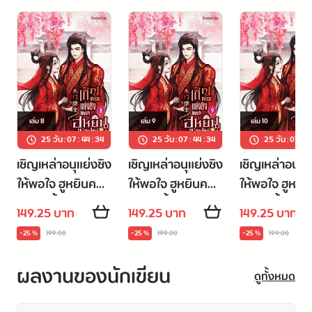
บรรดาสตรีน้อยใหญ่ ตั้งแต่คุณหนูในห้องหอจนถึงบรรดาสาวใช้ต่าง
รอวันแต่งเข้าเรือนเขาทั้งนั้น
ภรรยาเอกเช่นนางทำได้เพียงถกแขนเสื้อ ใช้สติปัญญาและไหวพริบ
จัดการไปทีละคน
เล่ม
8
เล่ม
9
เล่ม
10
ขณะที่กำลังจะยอมรับในโชคชะตา กลับพบว่าบุตรชายวัยแรกเกิด
25 วัน
:
07
:
44
:
34
25 วัน
:
07
:
44
:
34
25 วัน
:
07
:
4
ของสามีกับนางมีชะตาร่วมกัน!
เชิญเหล่าอนุแย่งชิง
เชิญเหล่าอนุแย่งชิง
เชิญเหล่าอนุแย
ให้พอใจ ฮูหยินคน
ให้พอใจ ฮูหยินคน
ให้พอใจ ฮูหยิ
พวกเขาล้วนแล้วแต่เสียชีวิตในยุคสมัยใหม่ วิญญาณเวียนว่ายมาเกิด
ใหม่จะตั้งใจสวด
ใหม่จะตั้งใจสวด
ใหม่จะตั้งใจส
149.25 บาท
149.25 บาท
149.25 บาท
ใหม่ในยุคโบราณพร้อมสตินึกรู้!
มนต์ เล่ม 8
มนต์ เล่ม 9
มนต์ เล่ม 10 (เ
-25 %
199.00
-25 %
199.00
-25 %
199.00
จบ)
มิน่าเล่า ยามแม่นมป้อนอาหารเขาถึงได้ต่อต้านปานนั้น
ผลงานของนักเขียน
ดูทั้งหมด
เห็นเขาราวกับเห็นภาพสะท้อนในอดีตของตนครั้งมาที่โลกนี้ใหม่ๆ
เอาเถอะ...จนกว่าเรื่องที่นางอาจไม่สามารถมอบบุตรสายตรงที่แข็ง