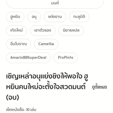
มนต์
ร้ายเจอร้ายจะกลายเป็นดี เสิ่นเย่ว์เฉินจึงกลายเป็นภรรยาคนที่สอง
ของ 
จูจิ่นถัง 
อย่างเลี่ยงไม่ได้
ฮูหยิน
อนุ
แต่งงาน
ทะลุมิติ
ไม่ว่ารูปโฉมหรือชาติกำเนิด นางล้วนสู้ภรรยาคนแรกไม่ได้
เกิดใหม่
เอาตัวรอด
นิยายแปล
เป้าหมายหลักอย่างการให้กำเนิดทายาท ร่างกายที่ขาดการบำรุงมา
จีนโบราณ
Camellia
นานเช่นนางคงไม่อาจรับไหว
Amarin88SuperDeal
ProPinto
หากจะยืนในบ้านอย่างมั่นคง ยังต้องอาศัยความนอบน้อม รู้ความ
เอาชนะใจอาวุโส
เชิญเหล่าอนุแย่งชิงให้พอใจ ฮู
ทว่าในบ้านเขาไม่ได้มีเพียงลูกน้อยที่เพิ่งคลอด แต่ยังมีอนุภรรยาอีก
หยินคนใหม่จะตั้งใจสวดมนต์
ดูทั้งหมด
ห้าคน!
(จบ)
เฮ้อ...ใครใช้ให้สามีของนางหน้าตาดี ฐานะร่ำรวยกันเล่า
เซ็ตหนังสือ : 10 เล่ม