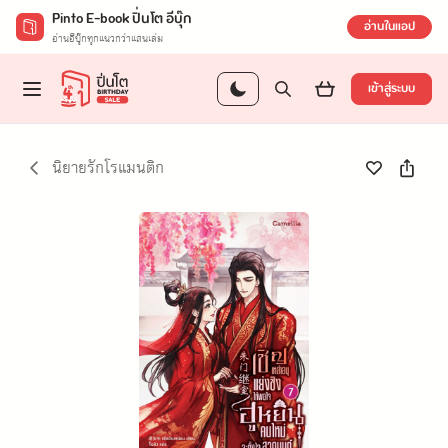
Pinto E-book ปิ่นโต อีบุ๊ก
อ่านในแอป
อ่านอีบุ๊กทุกแนวกว่าแสนเล่ม
เข้าสู่ระบบ
นิยายรักโรแมนติก