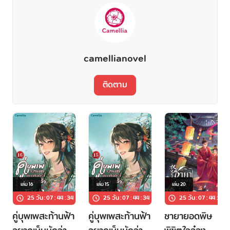
แรงให้เขาได้จะแดงออกมา
แล้วต้องออกจากบ้านสกุลจู นางจะเป็นมารดาที่ดีให้เขาก็แล้วกัน
camellianovel
หนึ่งมารดาหนึ่งบุตรชะตาเชื่อมโยง ส่วนสามีน่ะหรือ...
ติดตาม
ภรรยาผู้อื่นคงไม่มีใครกระตือรือร้นส่งสามีไปหาอนุอย่างหน้าชื่นตา
บานได้เท่านางอีกแล้ว!
เล่ม
16
เล่ม
15
เล่ม
20
25 วัน
:
07
:
44
:
34
25 วัน
:
07
:
44
:
34
25 วัน
:
07
:
44
:
34
คู่บุพเพสะท้านฟ้า
คู่บุพเพสะท้านฟ้า
ชายายอดพิษ