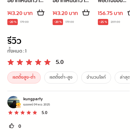
อยากเห็นนักว่า
อยากเห็นนักว่า
พิชิตใจอ๋อง
ใครจะกล้ากับ
ใครจะกล้ากับ
มัจจุราช เล่ม 20
143.20 บาท
143.20 บาท
156.75 บาท
ชายาผู้บ้าบิ่น เล่ม
ชายาผู้บ้าบิ่น เล่ม
(เล่มจบ)
-20 %
179.00
-20 %
179.00
-25 %
209.00
16
15
รีวิว
ทั้งหมด :
1
5.0
เรตติ้งสูง-ต่ำ
เรตติ้งต่ำ-สูง
จำนวนไลก์
ล่าสุด
kungparty
เผยแพร่
04 พ.ย. 2025
5.0
0