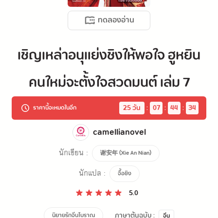
ทดลองอ่าน
เชิญเหล่าอนุแย่งชิงให้พอใจ ฮูหยิน
คนใหม่จะตั้งใจสวดมนต์ เล่ม 7
25
 วัน
:
07
:
44
:
34
ราคานี้จะหมดในอีก
camellianovel
นักเขียน :
谢安年 (Xie An Nian)
นักแปล :
จื้อชิง
5.0
ภาษาต้นฉบับ :
นิยายรักจีนโบราณ
จีน