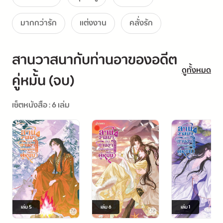
‘ท่านอาคนดี’ อย่าง ‘จีอู๋จิ้ง’ จะยอมอยู่เฉยได้อย่างไร
มากกว่ารัก
แต่งงาน
คลั่งรัก
นางอยากย้ายออกไปอยู่ที่อื่น เขาก็จัดให้นางสมปรารถนา
สานวาสนากับท่านอาของอดีต
ใครขวางหูขวางตานาง เขาก็จะกำจัดให้สิ้นในคราวเดียว!
ดูทั้งหมด
คู่หมั้น (จบ)
เซ็ตหนังสือ : 6 เล่ม
เล่ม
5
เล่ม
6
เล่ม
1