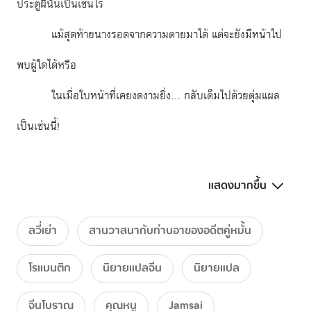
ประตูผีนั้นเป็นเช่นไร
แม้สุดท้ายนางรอดจากความตายมาได้ แต่จะยังมีหน้าไป
พบผู้ใดได้หรือ
ในเมื่อใบหน้าที่เคยงดงามยิ่ง... กลับเต็มไปด้วยตุ่มแผล
เป็นเช่นนี้!
แสดงมากขึ้น
อีกทั้งนางยังต้องรับมือกับความริษยาของสตรีที่ยินดีใน
คราวเคราะห์ของผู้อื่น
ลวี่เย่า
สานวาสนากับท่านอาของอดีตคู่หมั้น
ใช้โอกาสยามนางหน้าตาอัปลักษณ์นี้มาทำร้ายกัน
โรแมนติก
นิยายแปลจีน
นิยายแปล
จีนโบราณ
คุณหนู
Jamsai
เมื่อกู้เจี้ยนหลีต้องพบเจอกับความยุ่งยากลำบาก