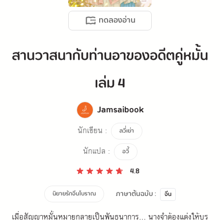
ทดลองอ่าน
สานวาสนากับท่านอาของอดีตคู่หมั้น
เล่ม 4
Jamsaibook
นักเขียน :
ลวี่เย่า
นักแปล :
อวี้
4.8
ภาษาต้นฉบับ :
นิยายรักจีนโบราณ
จีน
เมื่อสัญญาหมั้นหมายกลายเป็นพันธนาการ... นางจำต้องแต่งให้บุรุ