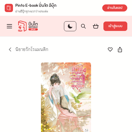
Pinto E-book ปิ่นโต อีบุ๊ก
อ่านในแอป
อ่านอีบุ๊กทุกแนวกว่าแสนเล่ม
เข้าสู่ระบบ
นิยายรักโรแมนติก