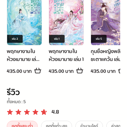
เล่ม
2
เล่ม
1
เล่ม
5
พฤกษางามใน
พฤกษางามใน
กุนซือหญิงพลิก
ห้วงเมามาย เล่ม
ห้วงเมามาย เล่ม 1
ชะตาแคว้น เล่ม 5
2
(เล่มจบ)
435.00 บาท
435.00 บาท
435.00 บาท
รีวิว
ทั้งหมด :
5
4.8
เรตติ้งสูง-ต่ำ
เรตติ้งต่ำ-สูง
จำนวนไลก์
ล่าสุด