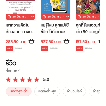
25 วัน
:
18
:
17
:
46
25 วัน
:
18
:
17
:
46
25 วัน
:
18
:
17
:
46
เอาความคิดใน
แม่รู้ไหม ลูกแม่ใช้
คุกกี้รันผจญภัย
หัวออกมาวางบน
ชีวิตได้ดีเลยนะ
เล่ม 50 ผจญภัย
โต๊ะ
ในสิ่งมหัศจรรย์
283.50 บาท
337.50 บาท
157.50 บาท
ของโลก
-10 %
315.00
-10 %
375.00
-10 %
175.00
รีวิว
ทั้งหมด :
1
5.0
เรตติ้งสูง-ต่ำ
เรตติ้งต่ำ-สูง
จำนวนไลก์
ล่าสุด