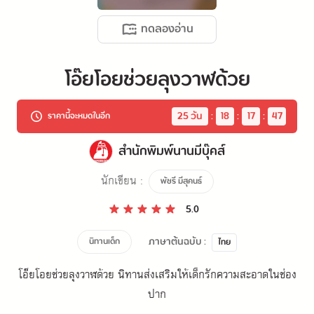
ทดลองอ่าน
โอ๊ยโอยช่วยลุงวาฬด้วย
25
 วัน
:
18
:
17
:
47
ราคานี้จะหมดในอีก
สำนักพิมพ์นานมีบุ๊คส์
นักเขียน :
พัชรี มีสุคนธ์
5.0
ภาษาต้นฉบับ :
นิทานเด็ก
ไทย
โอ๊ยโอยช่วยลุงวาฬด้วย นิทานส่งเสริมให้เด็กรักความสะอาดในช่อง
ปาก