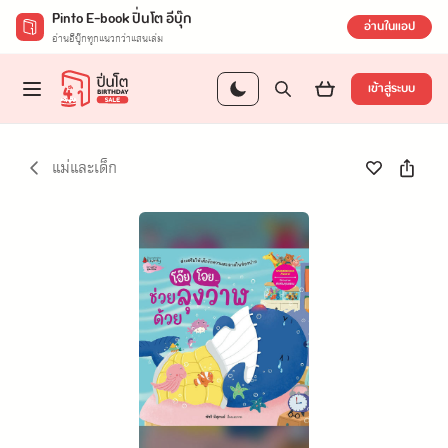
Pinto E-book ปิ่นโต อีบุ๊ก
อ่านในแอป
อ่านอีบุ๊กทุกแนวกว่าแสนเล่ม
เข้าสู่ระบบ
แม่และเด็ก