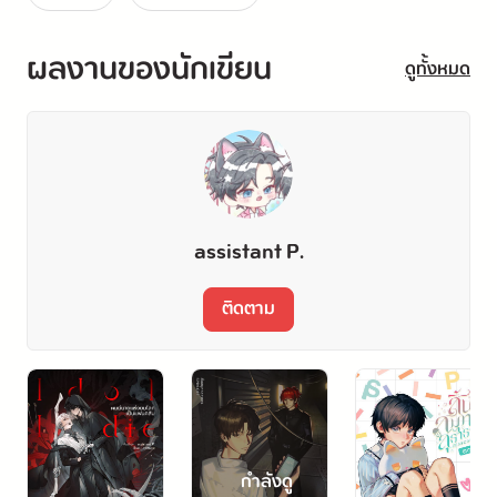
ทำให้ต้องขอความร่วมมือจาก 'เจเรเมีย' มาเป็นคู่หูจำเป็น
ผลงานของนักเขียน
สมาชิกจากหน่วยรบพิเศษเมเทเออร์ที่เขาไม่ค่อยชอบหน้า
ดูทั้งหมด
อีกฝ่ายนัก
"ก็งี้ทุกที ปากบอกไม่ชอบฉันนัก แต่พอมีเรื่องอะไรก็มา
ขอร้องให้ช่วย"
assistant P.
"จบเรื่องนี้ ฉันจะเลื่อนขั้นให้นายเป็นเพื่อนรักของฉัน 
ติดตาม
พอใจไหม"
กำลังดู