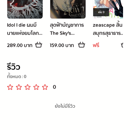
เล่ม
3
Idol I die ผมมี
สุดฟ้าบัญชาการ
zeascape สิ้น
นายแห่งยมโลก
The Sky's
สมุทรสุธาธาร
เป็นแฟนคลับ
Commander
ตอนพิเศษ
289.00 บาท
159.00 บาท
ฟรี
รีวิว
ทั้งหมด :
0
0
ยังไม่มีรีวิว