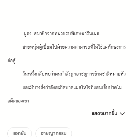
'มู่ถง' สมาชิกจากหน่วยรบพิเศษมารีนเนล
ชายหนุ่มผู้เปี่ยมไปด้วยความสามารถที่ไม่ใช่แค่ทักษะการ
ต่อสู้
วันหนึ่งกลับพบว่าตนกำลังถูกอาชญากรข้ามชาติหมายหัว
และมีบางสิ่งกำลังสะกิดบาดแผลในใจที่แสนเจ็บปวดใน
อดีตของเขา
แสดงมากขึ้น
เพื่อไม่ให้เป็นฝ่ายโดนล่า มู่ถงจึงตัดสินใจออกล่าอาชญากร
คนนี้ก่อน
แอกชัน
อาชญากรรม