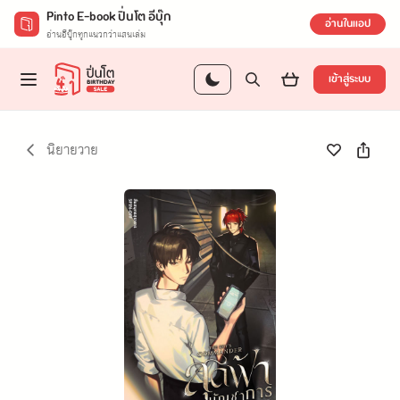
Pinto E-book ปิ่นโต อีบุ๊ก
อ่านในแอป
อ่านอีบุ๊กทุกแนวกว่าแสนเล่ม
เข้าสู่ระบบ
นิยายวาย