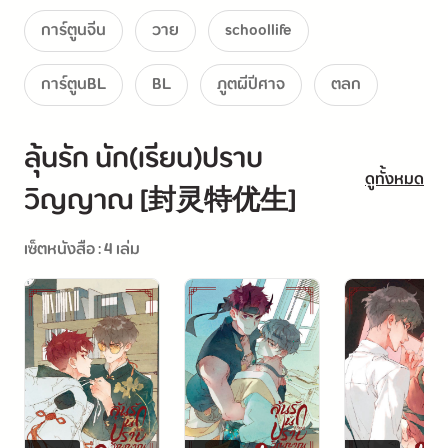
"กลิ่นพลังด้านมืดบนตัวนายมันเหม็นซะยิ่งกว่ากลิ่นห้องน้ำซะอีกนะ
การ์ตูนจีน
วาย
schoollife
ฉินจิง นี่นายไปโดนอะไรมากันแน่ ฉันจะต้องช่วยนายเพื่อต่ออายุขัย
การ์ตูนBL
BL
ภูตผีปีศาจ
ตลก
ให้ตัวเองให้ได้"
ลุ้นรัก นัก(เรียน)ปราบ
ดูทั้งหมด
วิญญาณ [封灵特优生]
เซ็ตหนังสือ : 4 เล่ม