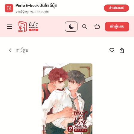
Pinto E-book ปิ่นโต อีบุ๊ก
อ่านในแอป
อ่านอีบุ๊กทุกแนวกว่าแสนเล่ม
เข้าสู่ระบบ
การ์ตูน