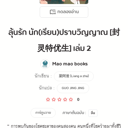
ทดลองอ่าน
ลุ้นรัก นัก(เรียน)ปราบวิญญาณ [封
灵特优生] เล่ม 2
Mao mao books
นักเขียน :
梁阿渣 (Liang a zha)
นักแปล :
GUO JING JING
0
ภาษาต้นฉบับ :
การ์ตูนวาย
จีน
“ การพบกันของโชคชะตาของคนสองคน คนหนึ่งที่โชคร้ายมาทั้งชีวิ