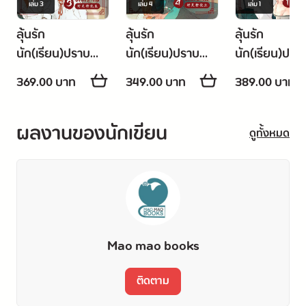
เล่ม
3
เล่ม
4
เล่ม
1
ลุ้นรัก
ลุ้นรัก
ลุ้นรัก
นัก(เรียน)ปราบ
นัก(เรียน)ปราบ
นัก(เรียน)ปรา
วิญญาณ [封灵特
วิญญาณ [封灵特
วิญญาณ [
369.00 บาท
349.00 บาท
389.00 บาท
优生] เล่ม 3
优生] เล่ม 4 (จบ)
优生] เล่ม 1
ผลงานของนักเขียน
ดูทั้งหมด
Mao mao books
ติดตาม