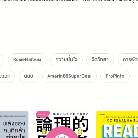
การลงมือทำ และการสร้างอุปนิสัยที่ดี
RoxieNafousi
ความมั่นใจ
จิตวิทยา
การพั
ัฒนา
นิสัย
Amarin88SuperDeal
ProPinto