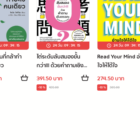
น
:
09
:
34
:
14
24 วัน
:
09
:
34
:
14
24 วัน
:
09
:
34
:
1
ที่กล้าทำ
ไต่ระดับลับสมองขั้น
Read Your Mind อ
ยว
กว่า!!! ด้วยคำถามเชิง
ใจให้ได้ใจ
หาญ
ตรรกะ (เล่มใหม่ท้าทาย
ท
391.50 บาท
274.50 บาท
ปี่ยม
กว่าเดิม)
-10 %
435.00
-10 %
305.00