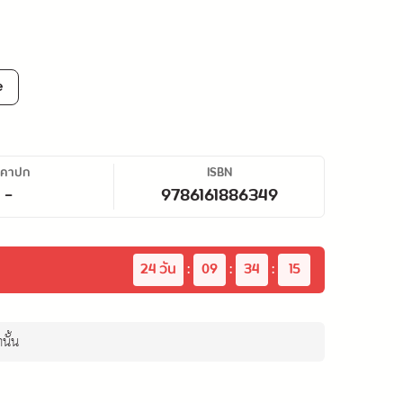
e
าคาปก
ISBN
-
9786161886349
24
 วัน
:
09
:
34
:
14
นั้น