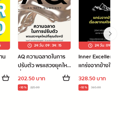
4
24 วัน
:
09
:
34
:
14
24 วัน
:
09
:
34
:
14
่าน
AQ ความฉลาดในการ
Inner Excellence
ปรับตัว พรแสวงยุคใหม่
แกร่งจากข้างใน เรื่อง
ที่คุณต้องมี
ยากแค่ไหนก็ชนะ
202.50 บาท
328.50 บาท
-10 %
225.00
-10 %
365.00