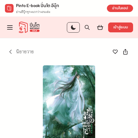
Pinto E-book ปิ่นโต อีบุ๊ก
อ่านในแอป
อ่านอีบุ๊กทุกแนวกว่าแสนเล่ม
เข้าสู่ระบบ
นิยายวาย