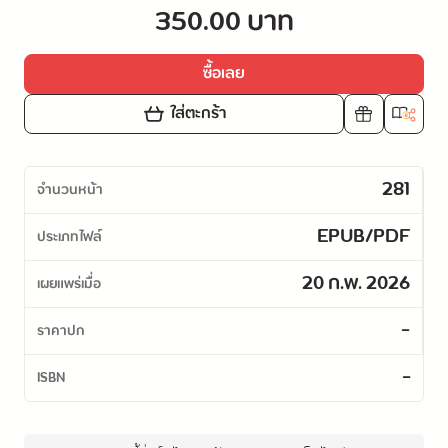
350.00 บาท
ซื้อเลย
ใส่ตะกร้า
281
จำนวนหน้า
EPUB/PDF
ประเภทไฟล์
20 ก.พ. 2026
เผยแพร่เมื่อ
-
ราคาปก
-
ISBN