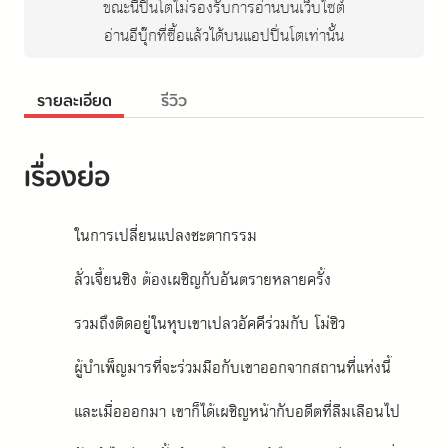
ขณะนี้ปิ่นโตไม่รองรับการอ่านบนเว็บไซต์
อ่านอีบุ๊กที่ซื้อแล้วได้บนแอปปิ่นโตเท่านั้น
รายละเอียด
รีวิว
เรื่องย่อ
ในการเปลี่ยนแปลงชะตากรรม
ลั่วเจี้ยนชิง ต้องเผชิญกับอันตรายหลายครั้ง
รวมถึงติดอยู่ในหุบเขาเปลวอัคคีร่วมกับ โม่ชิว
ผู้บำเพ็ญมารที่จะร่วมมือกับเขาออกจากสถานที่แห่งนี้
และเมื่อออกมา เขาก็ได้เผชิญหน้ากับอดีตที่ลืมเลือนไป