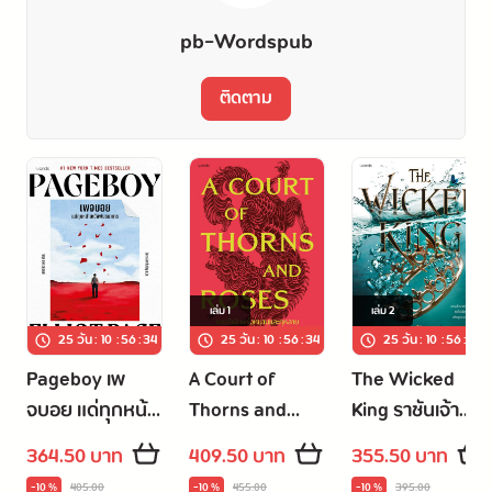
pb-Wordspub
ติดตาม
เล่ม
1
เล่ม
2
25 วัน
:
10
:
56
:
33
25 วัน
:
10
:
56
:
33
25 วัน
:
10
:
56
:
33
Pageboy เพ
A Court of
The Wicked
จบอย แด่ทุกหน้า
Thorns and
King ราชันเจ้า
เหนือพันธนาการ
Roses ราชสำนัก
อุบาย (The
364.50 บาท
409.50 บาท
355.50 บาท
แห่งหนามและ
Cruel Prince
-10 %
405.00
-10 %
455.00
-10 %
395.00