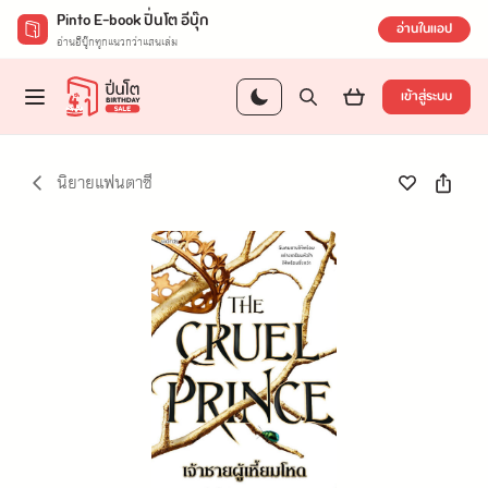
Pinto E-book ปิ่นโต อีบุ๊ก
อ่านในแอป
อ่านอีบุ๊กทุกแนวกว่าแสนเล่ม
เข้าสู่ระบบ
นิยายแฟนตาซี