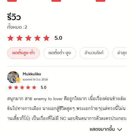
กุหลาบ
#2)
รีวิว
ทั้งหมด :
2
5.0
เรตติ้งสูง-ต่ำ
เรตติ้งต่ำ-สูง
จำนวนไลก์
ล่าสุด
Mukkuliko
เผยแพร่
16 มิ.ย. 2026
5.0
สนุกมาก สาย enemy to lover คือถูกใจมาก เนื้อเรื่องค่อนข้างเข้ม
ข้นไปทางการเมือง นางเอกสู้ชีวิตสุดๆ พระเอกร้ายๆ(แต่ทรงนี้ไม่น
านเดี๋ยวก็โบ้) เป็นเรื่องที่ไม่มี NC แอบจินตนาการตัวละครประกอบ
ยากนิดหน่อยเพราะในโลกแฟรี่มันมีหลากหลายเผ่าพันธุ์นอกเหนือ
แสดงมากขึ้น