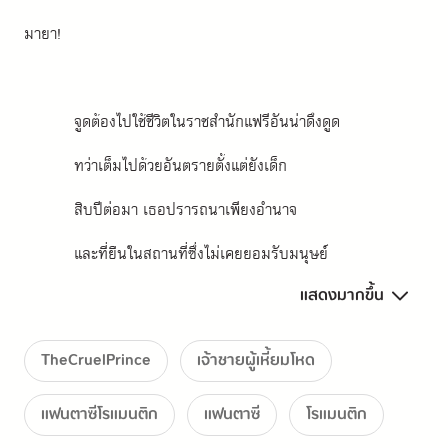
มายา!
จูดต้องไปใช้ชีวิตในราชสำนักแฟรีอันน่าดึงดูด
ทว่าเต็มไปด้วยอันตรายตั้งแต่ยังเด็ก
สิบปีต่อมา เธอปรารถนาเพียงอำนาจ
และที่ยืนในสถานที่ซึ่งไม่เคยยอมรับมนุษย์
แสดงมากขึ้น
แต่เส้นทางนั้นถูกขัดขวางโดยเจ้าชายคาร์แดน ผู้โหดเหี้ยม
TheCruelPrince
เจ้าชายผู้เหี้ยมโหด
ร้ายกาจ
แฟนตาซีโรแมนติก
แฟนตาซี
โรแมนติก
เขาคือศัตรูที่ทำให้หัวใจของเธอสั่นไหว