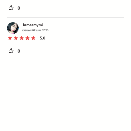
จากมนุษย์มาก แต่ไม่ได้เป็นอุปสรรคต่อการอ่านเลย สำหรับคนชอ
0
บเนื้อเรื่องแน่นๆ เน้นๆ เราแนะนำ แต่ถ้าใครอยากอ่านโรแมนตาซี
เบาสมอง เรื่องนี้ไม่เหมาะเท่าไหร่ ตอนนี้ตื่นเต้นมากอยากอ่านเล่ม 
Jamesmymi
เผยแพร่
09 เม.ย. 2026
2 ต่อเร็วๆ
5.0
0