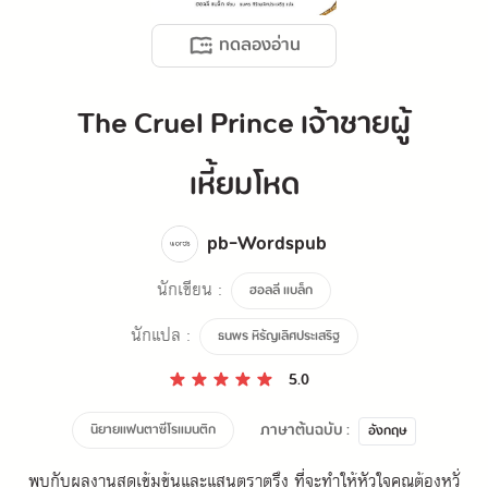
ทดลองอ่าน
The Cruel Prince เจ้าชายผู้
เหี้ยมโหด
pb-Wordspub
นักเขียน :
ฮอลลี แบล็ก
นักแปล :
ธนพร หิรัญเลิศประเสริฐ
5.0
ภาษาต้นฉบับ :
นิยายแฟนตาซีโรแมนติก
อังกฤษ
พบกับผลงานสุดเข้มข้นและแสนตราตรึง ที่จะทำให้หัวใจคุณต้องหวั่