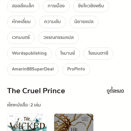
ฮอลลีแบล็ก
การเมือง
ชิงไหวชิงพริบ
และอาจเป็นหายนะที่เธอไม่สามารถหลีกหนี
หักเหลี่ยม
ความลับ
นิยายแปล
เพื่อเอาชนะเกมแห่งเล่ห์เหลี่ยมและการทรยศ
เวทมนตร์
วรรณกรรมแปล
จูดต้องเผชิญหน้ากับเขาและยอมรับผลลัพธ์ที่ตามมาให้ได้
Wordspublishing
โรมานซ์
โรแมนตาซี
ทว่ายิ่งจูดถลำลึกในวังวนแห่งการหลอกลวงมากเท่าไร
Amarin88SuperDeal
ProPinto
เธอก็ยิ่งค้นพบว่า…ทุกความลวงที่เธอคลี่คลาย
อาจนำไปสู่ความลับที่อันตรายยิ่งกว่าเดิม!
The Cruel Prince
ดูทั้งหมด
เซ็ตหนังสือ : 2 เล่ม