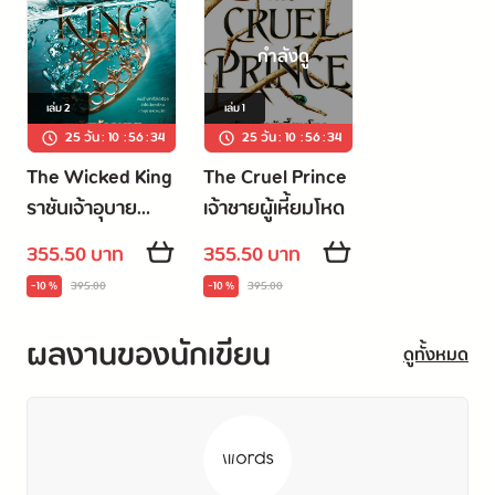
กำลังดู
เล่ม
2
เล่ม
1
25 วัน
:
10
:
56
:
33
25 วัน
:
10
:
56
:
33
The Wicked King
The Cruel Prince
ราชันเจ้าอุบาย
เจ้าชายผู้เหี้ยมโหด
(The Cruel Prince
355.50 บาท
355.50 บาท
#2)
-10 %
395.00
-10 %
395.00
ผลงานของนักเขียน
ดูทั้งหมด