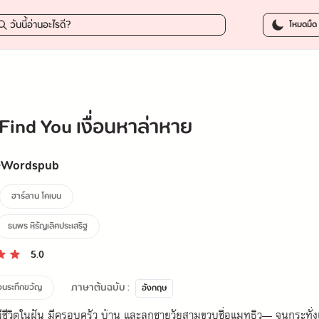
328.50 บาท
-
โหมดมืด
 Find You เงื่อนหาล่าหาย
-Wordspub
ฮาร์ลาน โคเบน
ธนพร หิรัญเลิศประเสริฐ
5.0
ภาษาต้นฉบับ :
วนระทึกขวัญ
อังกฤษ
มีชีวิตในฝัน มีครอบครัว บ้าน และลูกชายวัยสามขวบชื่อแมทธิว— จนกระทั