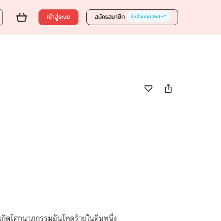
ส่งของขวัญ
ใส่ตะกร้า
ซื้อเลย
10 %
365.00
เข้าสู่ระบบ
สมัครสมาชิก
รับส่วนลด 250.-*
่งเกิดโศกนาฏกรรมอันโหดร้ายในคืนหนึ่ง