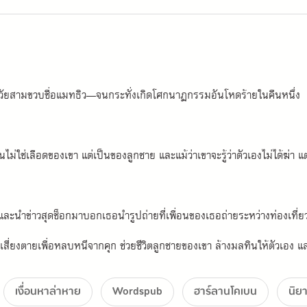
ายวัยสามขวบชื่อแมทธิว—จนกระทั่งเกิดโศกนาฏกรรมอันโหดร้ายในคืนหนึ่ง
นั่นไม่ใช่เลือดของเขา แต่เป็นของลูกชาย และแม้ว่าเขาจะรู้ว่าตัวเองไม่ได้ฆ่
นำข่าวสุดช็อกมาบอกเธอนำรูปถ่ายที่เพื่อนของเธอถ่ายระหว่างท่องเที่ยวที่ส
เสี่ยงตายเพื่อหลบหนีจากคุก ช่วยชีวิตลูกชายของเขา ล้างมลทินให้ตัวเอง และ
เงื่อนหาล่าหาย
Wordspub
ฮาร์ลานโคเบน
นิย