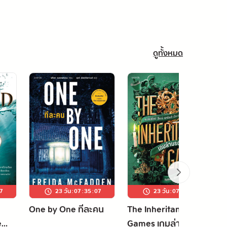
ดูทั้งหมด
6
23 วัน
:
07
:
35
:
06
23 วัน
:
07
:
35
:
06
One by One ทีละคน
The Inheritance
e
Games เกมล่ามรดก