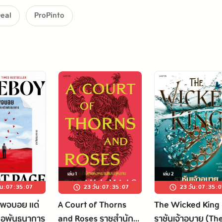
eal
ProPinto
เล่ม
1
เล่ม
2
ัน
:
07
:
35
:
06
23 วัน
:
07
:
35
:
06
23 วัน
:
07
:
35
:
0
เพจบอย แด่
A Court of Thorns
The Wicked King
นือพันธนาการ
and Roses ราชสำนัก
ราชันเจ้าอุบาย (Th