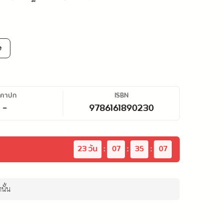
e
าคาปก
ISBN
-
9786161890230
23
 วัน
:
07
:
35
:
06
นั้น