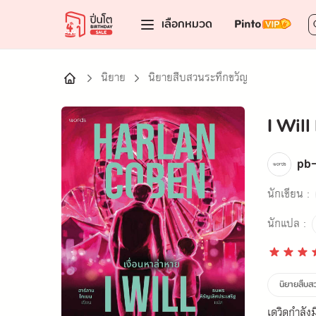
เลือกหมวด
นิยาย
นิยายสืบสวนระทึกขวัญ
I Will
pb
นักเขียน :
นักแปล :
นิยายสืบส
เดวิดกำลัง