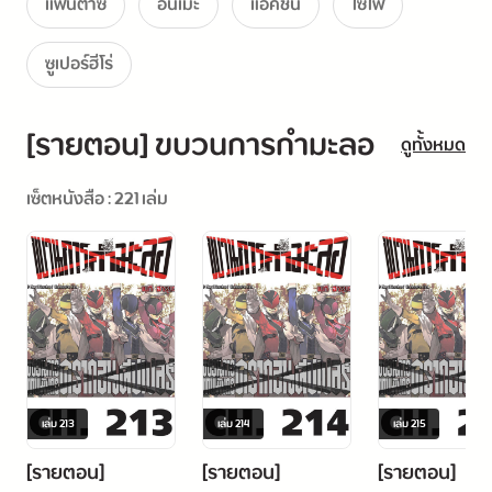
แฟนตาซี
อนิเมะ
แอ็คชั่น
ไซไฟ
ซูเปอร์ฮีโร่
[รายตอน] ขบวนการกำมะลอ
ดูทั้งหมด
เซ็ตหนังสือ : 221 เล่ม
เล่ม
213
เล่ม
214
เล่ม
215
[รายตอน]
[รายตอน]
[รายตอน]