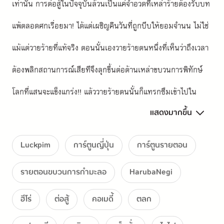
เท่านั้น การต่อสู้ในปัจจุบันล้วนเป็นแค่จำอวดที่เหล่าร้ายต้องรับบท
แพ้ตลอดศกเรื่อยมา! ได้แต่เผชิญคืนวันที่ถูกบีบให้ยอมจำนน ไม่ใช่
แม้แต่วายร้ายที่แท้จริง ตอนนั้นเองวายร้ายตนหนึ่งที่เห็นว่าถึงเวลา
ต้องพลิกสถานการณ์เสียทีจึงลุกขึ้นต่อต้านเหล่าขบวนการพิทักษ์
โลกที่แสนจะแข็งแกร่ง!! แล้ววายร้ายตนนั้นก็แทรกซึมเข้าไปใน
แสดงมากขึ้น
ขบวนการพิทักษ์โลกสุดแกร่ง เพื่อเปิดฉากโด้กลับในที่สุด!
Luckpim
การ์ตูนญี่ปุ่น
การ์ตูนรายตอน
รายตอนขบวนการกำมะลอ
HarubaNegi
ฮีโร่
ต่อสู้
คอเมดี้
ตลก