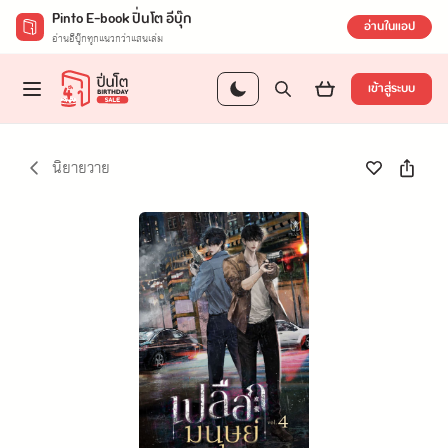
Pinto E-book ปิ่นโต อีบุ๊ก
อ่านในแอป
อ่านอีบุ๊กทุกแนวกว่าแสนเล่ม
เข้าสู่ระบบ
นิยายวาย