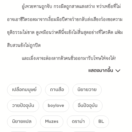
อู๋เหวยหานถูกจับ กรงมืดถูกสาดแสงสว่าง ทว่าเหยื่อที่ไม่
อาจเอาชีวิตรอดมาจากเงื้อมมือปีศาจร้ายกลับส่งเสียงร้องขอความ
ยุติธรรมไม่ขาด ดูเหมือนว่าคดีนี้จะยังไม่สิ้นสุดอย่างที่ใครคิด แฟ้ม
สืบสวนยังไม่ถูกปิด
และเมิ่งเจาจะต้องลากตัวคนชั่วออกมารับโทษให้จงได้!
แสดงมากขึ้น
content warning: ความรุนแรงในโรงเรียน, suicide, ศพ, 
ความตาย, การฆาตกรรม
เปลือกมนุษย์
ถานสือ
นิยายวาย
วายปัจจุบัน
boylove
จีนปัจจุบัน
นิยายแปล
Muzes
ดราม่า
BL