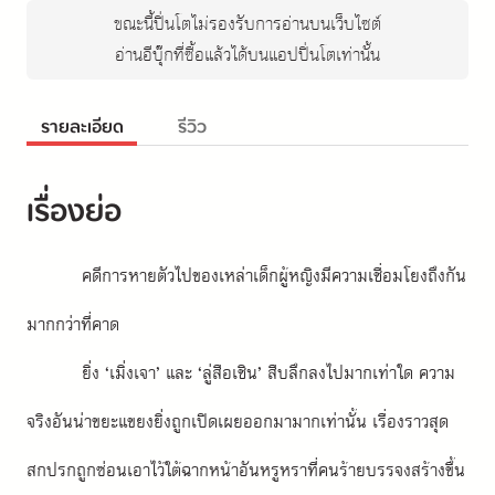
ขณะนี้ปิ่นโตไม่รองรับการอ่านบนเว็บไซต์
อ่านอีบุ๊กที่ซื้อแล้วได้บนแอปปิ่นโตเท่านั้น
รายละเอียด
รีวิว
เรื่องย่อ
คดีการหายตัวไปของเหล่าเด็กผู้หญิงมีความเชื่อมโยงถึงกัน
มากกว่าที่คาด
ยิ่ง ‘เมิ่งเจา’ และ ‘ลู่สือเชิน’ สืบลึกลงไปมากเท่าใด ความ
จริงอันน่าขยะแขยงยิ่งถูกเปิดเผยออกมามากเท่านั้น เรื่องราวสุด
สกปรกถูกซ่อนเอาไว้ใต้ฉากหน้าอันหรูหราที่คนร้ายบรรจงสร้างขึ้น