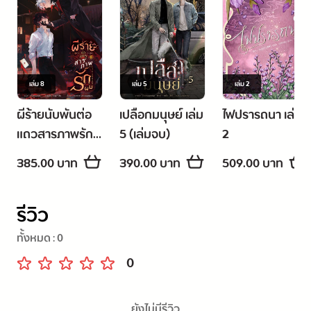
เล่ม
8
เล่ม
5
เล่ม
2
ผีร้ายนับพันต่อ
เปลือกมนุษย์ เล่ม
ไฟปรารถนา เล่ม
แถวสารภาพรัก
5 (เล่มจบ)
2
ผม เล่ม 8
385.00 บาท
390.00 บาท
509.00 บาท
รีวิว
ทั้งหมด :
0
0
ยังไม่มีรีวิว