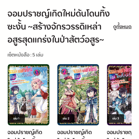
จอมปราชญ์เกิดใหม่ดันโดนทิ้ง
ซะงั้น ~สร้างจักรวรรดิเหล่า
ดูทั้งหมด
อสูรสุดแกร่งในป่าสัตว์อสูร~
เซ็ตหนังสือ : 5 เล่ม
เล่ม
1
เล่ม
2
เล่ม
3
จอมปราชญ์เกิด
จอมปราชญ์เกิด
จอมปราชญ์เกิ