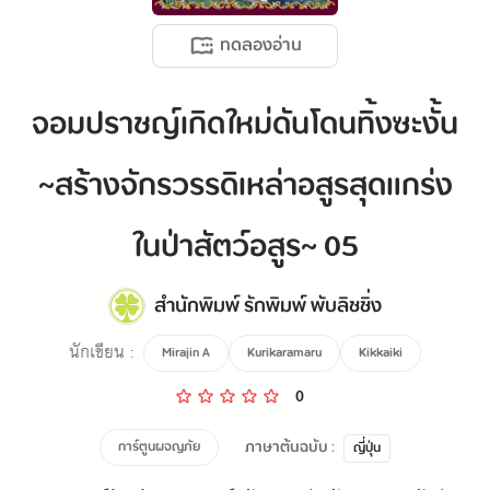
ทดลองอ่าน
จอมปราชญ์เกิดใหม่ดันโดนทิ้งซะงั้น
~สร้างจักรวรรดิเหล่าอสูรสุดแกร่ง
ในป่าสัตว์อสูร~ 05
สำนักพิมพ์ รักพิมพ์ พับลิชชิ่ง
นักเขียน :
Mirajin A
Kurikaramaru
Kikkaiki
0
ภาษาต้นฉบับ :
การ์ตูนผจญภัย
ญี่ปุ่น