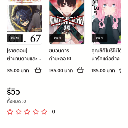
เล่ม
68
เล่ม
14
เล่ม
19
[รายตอน]
ขบวนการ
คุณชิกิโมริไม่ได้
ตำนานดาบและ
กำมะลอ 14
น่ารักแค่อย่าง
คทาแห่งวิสตอ
เดียวนะ 19
35.00 บาท
135.00 บาท
135.00 บาท
เรีย ตอน 67
รีวิว
ทั้งหมด :
0
0