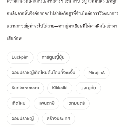
ความสามรถโดดเด่นในด้านต่างๆ เช่น ดาบ ธนู เวทมนตร์ในหมู่ก็
อบลินจากนั้นจึงค่อยออกไปล่าสัตว์อสูรที่จำเป็นต่อการวิวัฒนาการ
สถานการณ์ดูท่าจะไปได้สวย—หากผู้มาเยือนที่ไม่คาดคิดไม่เข้ามา
เสียก่อน!
Luckpim
การ์ตูนญี่ปุ่น
จอมปราชญ์เกิดใหม่ดันโดนทิ้งซะงั้น
MirajinA
Kurikaramaru
Kikkaiki
ผจญภัย
เกิดใหม่
แฟนตาซี
เวทมนตร์
จอมปราชญ์
สร้างประเทศ