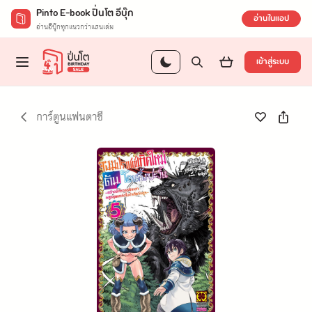
Pinto E-book ปิ่นโต อีบุ๊ก
อ่านในแอป
อ่านอีบุ๊กทุกแนวกว่าแสนเล่ม
เข้าสู่ระบบ
การ์ตูนแฟนตาซี