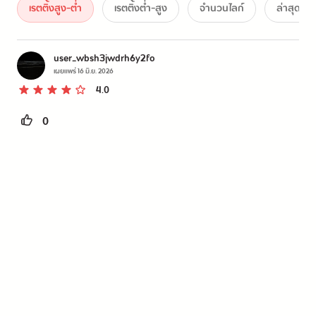
เรตติ้งสูง-ต่ำ
เรตติ้งต่ำ-สูง
จำนวนไลก์
ล่าสุด
user_wbsh3jwdrh6y2fo
เผยแพร่
16 มิ.ย. 2026
4.0
0