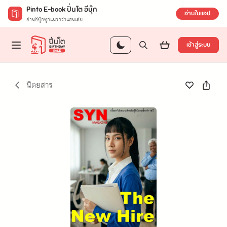
Pinto E-book ปิ่นโต อีบุ๊ก
อ่านในแอป
อ่านอีบุ๊กทุกแนวกว่าแสนเล่ม
เข้าสู่ระบบ
นิตยสาร