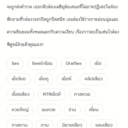
จะถูกส่งตำรวจ เธอกลับต้องเผชิญข้อเสนอที่ไม่อาจปฏิเสธในห้อง
พักยามที่กล้องวงจรปิดถูกปิดสนิท เธอต้องใช้ร่างกายอ่อนนุ่มและ
ความยินยอมทั้งหมดแลกกับความเงียบ เรื่องราวจะเป็นเช่นไรต้อง
พิสูจน์ด้วยตัวคุณเอง!!
Sex
Sexเร่าร้อน
OralSex
เย็ด
เย็ดโหด
เย็ดดุ
เย็ดหี
คลิปเสียว
เรื่องเสียว
NTRเย็ดหี
ทาสควย
ควยใหญ่
อมควย
ร่าน
เงี่ยน
ทาสกาม
กาม
นิยายเสียว
แอบเสียว