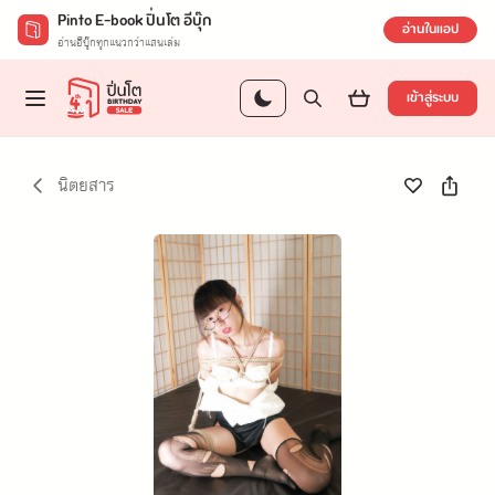
Pinto E-book ปิ่นโต อีบุ๊ก
อ่านในแอป
อ่านอีบุ๊กทุกแนวกว่าแสนเล่ม
เข้าสู่ระบบ
นิตยสาร