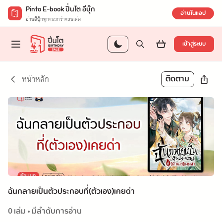
Pinto E-book ปิ่นโต อีบุ๊ก
อ่านในแอป
อ่านอีบุ๊กทุกแนวกว่าแสนเล่ม
เข้าสู่ระบบ
ติดตาม
หน้าหลัก
ฉันกลายเป็นตัวประกอบที่(ตัวเอง)เคยด่า
0 เล่ม
มีลำดับการอ่าน