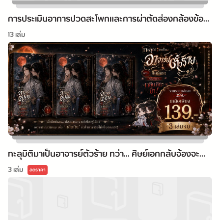
การประเมินอาการปวดสะโพกและการผ่าตัดส่องกล้องข้อ
สะโพก
13
เล่ม
ทะลุมิติมาเป็นอาจารย์ตัวร้าย ทว่า... ศิษย์เอกกลับจ้องจะ
กลืนกินข้า! 3เล่ม(จบ)
3
เล่ม
ลดราคา