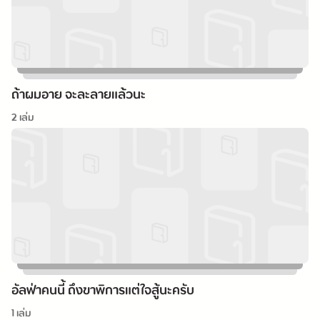
ถ้าผมอาย จะละลายแล้วนะ
2
เล่ม
อัลฟ่าคนนี้ ถึงขาพิการแต่ใจสู้นะครับ
1
เล่ม