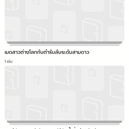
เมดสาวต่างโลกกับตำรับลับระดับสามดาว
1
เล่ม