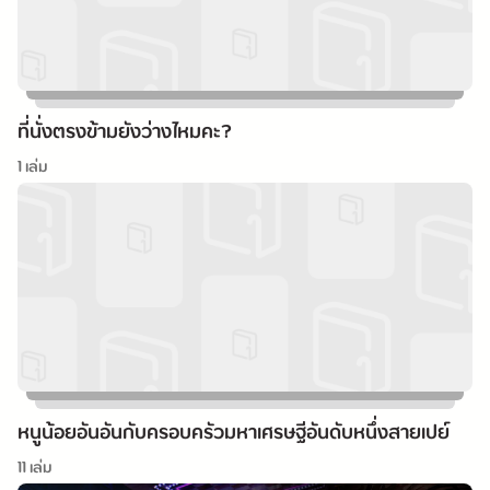
ที่นั่งตรงข้ามยังว่างไหมคะ?
1
เล่ม
หนูน้อยอันอันกับครอบครัวมหาเศรษฐีอันดับหนึ่งสายเปย์
11
เล่ม