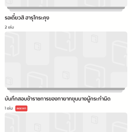
รอเดี๋ยวสิ ฮารุโทระคุง
2
เล่ม
บันทึกสอบข้าราชการของทายาทขุนนางผู้กระทำผิด
1
เล่ม
ลดราคา