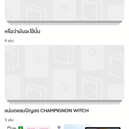
หรือว่ามันจะไอ้นั่น
4
เล่ม
แม่มดแชมปิญอง CHAMPIGNON WITCH
5
เล่ม