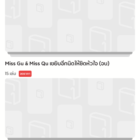
Miss Gu & Miss Qu เขยิบอีกนิดให้ชิดหัวใจ (จบ)
15
เล่ม
ลดราคา