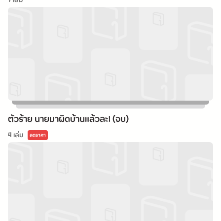
อันดับหนึ่ง
ตัวร้าย นายมาผิดบ้านแล้วละ! (จบ)
4
เล่ม
ลดราคา