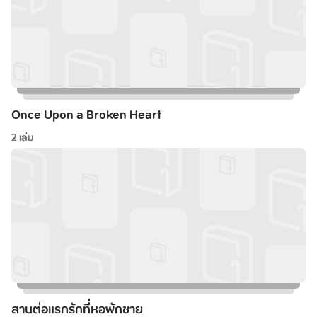
Once Upon a Broken Heart
2
เล่ม
สานต่อแรกรักที่หอพักชาย