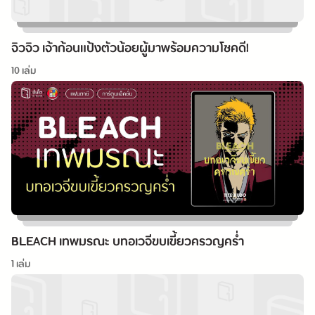
จิวจิว เจ้าก้อนแป้งตัวน้อยผู้มาพร้อมความโชคดี!
10
เล่ม
BLEACH เทพมรณะ บทอเวจีขบเขี้ยวครวญคร่ำ
1
เล่ม