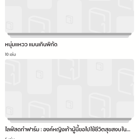
หนุ่มแหวว แมนเกินพิกัด
10
เล่ม
ไลฟ์สดทำฟาร์ม : องค์หญิงเก้าผู้นี้ขอไปใช้ชีวิตสุขสงบใน