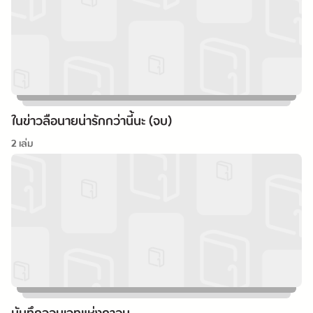
ในข่าวลือนายน่ารักกว่านี้นะ (จบ)
2
เล่ม