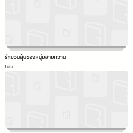
รักชวนลุ้นของหนุ่มสายหวาน
1
เล่ม