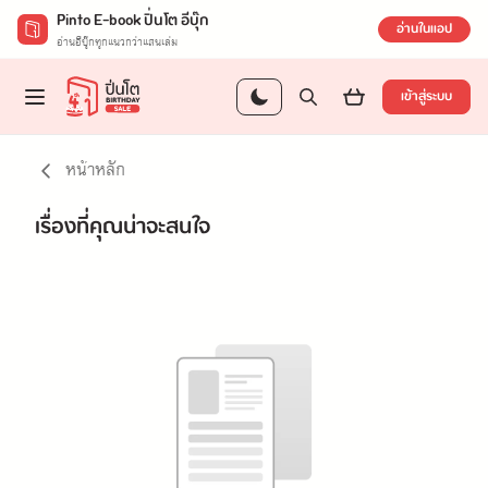
Pinto E-book ปิ่นโต อีบุ๊ก
อ่านในแอป
อ่านอีบุ๊กทุกแนวกว่าแสนเล่ม
เข้าสู่ระบบ
หน้าหลัก
เรื่องที่คุณน่าจะสนใจ