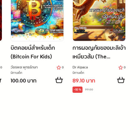
บิตคอยน์สำหรับเด็ก
การผจญภัยของมะลิเจ้า
(Bitcoin For Kids)
เหมียวส้ม (The
Adventures of Mali,
วัชรพล พุทธรักษา
Dr Alpaca
0
0
0
the Ginger Cat)
นิทานเด็ก
นิทานเด็ก
100.00 บาท
89.10 บาท
-10 %
99.00