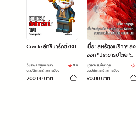
Crack/ลัทธิมาร์กซ์/101
เมื่อ "สหรัฐอเมริกา" ส่ง
ออก "ประชาธิปไตย":
การเผยแพร่
วัชรพล พุทธรักษา
ชุติเดช เมธีชุติกุล
5.0
ประชาธิปไตย NED และ
ประวัติศาสตร์และการเมือง
ประวัติศาสตร์และการเมือง
200.00 บาท
90.00 บาท
ไทย