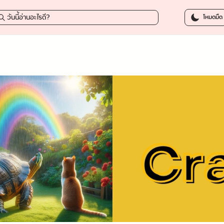
โหมดมืด