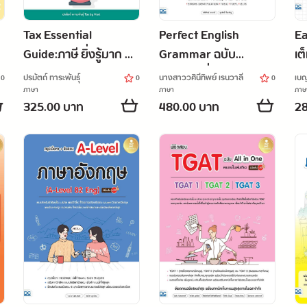
Tax Essential
Perfect English
Ea
Guide:ภาษี ยิ่งรู้มาก ยิ่ง
Grammar ฉบับ
เต
จ่ายน้อย
สมบูรณ์ มั่นใจเต็ม 100
ปรมัตถ์ ทาระพันธุ์
นางสาววศินีทิพย์ เรนวาลี
เบญ
0
0
0
ภาษา
ภาษา
ภาษ
325.00 บาท
480.00 บาท
28