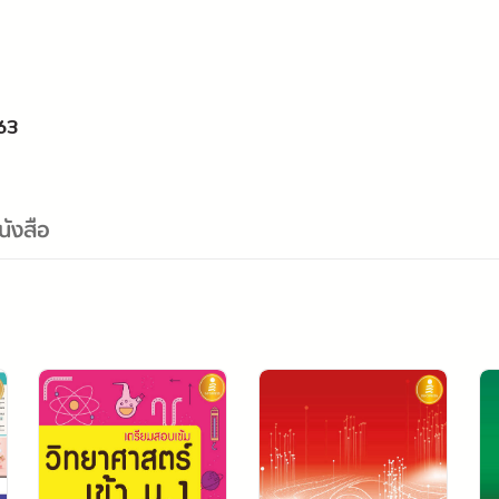
63
นังสือ