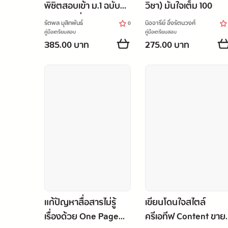
พิชิตสอบเข้า ม.1 ฉบับ
วิชา) มั่นใจเต็ม 100
สมบูรณ์ มั่นใจเต็ม 100
รัตพล มุสิกพันธ์
นิจจารีย์ อึ้งรัตนวงศ์
0
คู่มือเตรียมสอบ
คู่มือเตรียมสอบ
385.00 บาท
275.00 บาท
แก้ปัญหาสื่อสารไม่รู้
เขียนโดนใจสไตล์
เรื่องด้วย One Page
ครีเอทีฟ Content ขายด