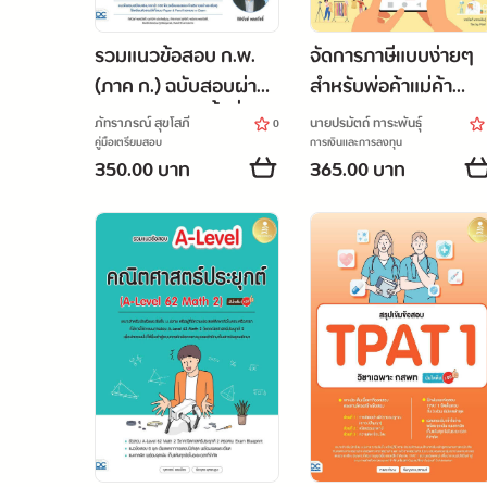
รวมแนวข้อสอบ ก.พ.
จัดการภาษีแบบง่ายๆ
(ภาค ก.) ฉบับสอบผ่าน
สำหรับพ่อค้าแม่ค้า
จริง ปรับปรุงครั้งที่ 4
Online และ Offline
ภัทราภรณ์ สุขโสภี
นายปรมัตถ์ ทาระพันธุ์
0
คู่มือเตรียมสอบ
การเงินและการลงทุน
350.00 บาท
365.00 บาท