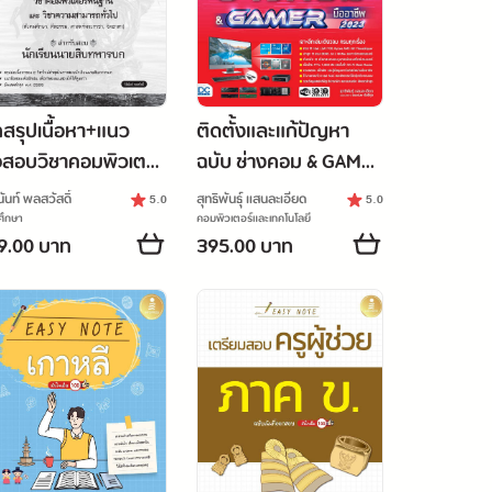
ทสรุปเนื้อหา+แนว
ติดตั้งและแก้ปัญหา
อสอบวิชาคอมพิวเตอร์
ฉบับ ช่างคอม & GAMER
้นฐาน&วิชาความ
มืออาชีพ 2023
นันท์ พลสวัสดิ์
สุทธิพันธุ์ แสนละเอียด
5.0
5.0
มารถทั่วไป สำหรับ
ศึกษา
คอมพิวเตอร์และเทคโนโลยี
9.00 บาท
395.00 บาท
บนักเรียนนายสิบ
หารบก