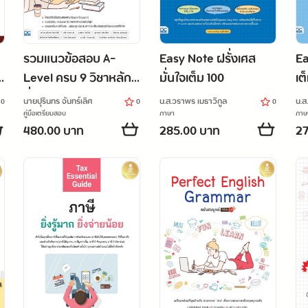
รวมแนวข้อสอบ A-
Easy Note ฝรั่งเศส
Ea
ร
Level ครบ 9 วิชาหลัก
มั่นใจเต็ม 100
เต
มั่นใจเต็ม 100
นายปุรินทร จันทร์เลิศ
น.ส.วราพร เมธาวิกูล
น.ส
.0
0
0
คู่มือเตรียมสอบ
ภาษา
ภาษ
480.00 บาท
285.00 บาท
27