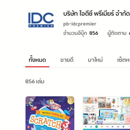
บริษัท ไอดีซี พรีเมียร์ จำกัด
pb-idcpremier
จำนวนอีบุ๊ก
ผู้ติดตาม
856
ทั้งหมด
ขายดี
มาใหม่
เซ็ตห
856 เล่ม