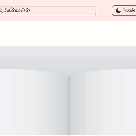
โหมดมืด