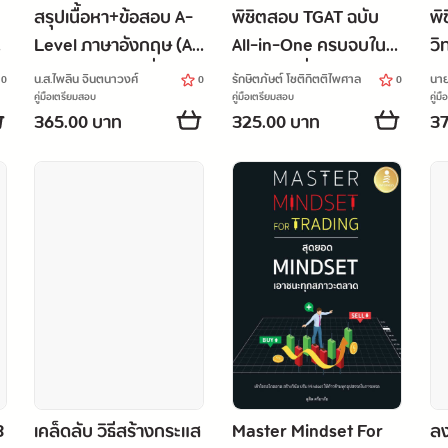
สรุปเนื้อหา+ข้อสอบ A-
พิชิตสอบ TGAT ฉบับ
พิ
Level ภาษาอังกฤษ (A-
All-in-One ครบจบใน
วิ
Level 82 Eng) มั่นใจ
เล่มเดียว มั่นใจเต็ม 100
คณ
น.ส.ไพลิน จินตนาวงศ์
รักษิตภัษต์ โชติกิตติไพศาล
นาย
0
0
0
เต็ม 100
ข้
คู่มือเตรียมสอบ
คู่มือเตรียมสอบ
คู่ม
365.00 บาท
325.00 บาท
37
8
เคล็ดลับ วิธีสร้างกระแส
Master Mindset For
ลง