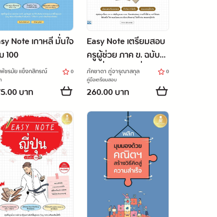
sy Note เกาหลี มั่นใจ
Easy Note เตรียมสอบ
็ม 100
ครูผู้ช่วย ภาค ข. ฉบับ
เน้นที่ออกสอบ มั่นใจเต็ม
.พัชรมัย แข็งกสิกรณ์
ภัคชาดา ภู่จารุณาสกุล
0
0
100
า
คู่มือเตรียมสอบ
5.00 บาท
260.00 บาท