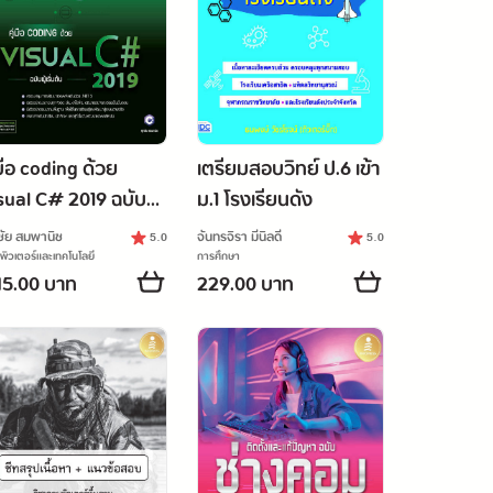
่มือ coding ด้วย
เตรียมสอบวิทย์ ป.6 เข้า
sual C# 2019 ฉบับผู้
ม.1 โรงเรียนดัง
่มต้น
ชัย สมพานิช
จันทรจิรา มีนิลดี
5.0
5.0
ิวเตอร์และเทคโนโลยี
การศึกษา
5.00 บาท
229.00 บาท