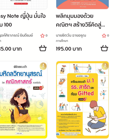
sy Note ญี่ปุ่น มั่นใจ
พลิกมุมมองด้วย
็ม 100
คณิตฯ สร้างวิธีคิดสู่
ความสำเร็จ
จค์ศิราภรณ์ ยินดีรมย์
นายชิตวัน ฉายอรุณ
0
0
า
การศึกษา
5.00 บาท
195.00 บาท