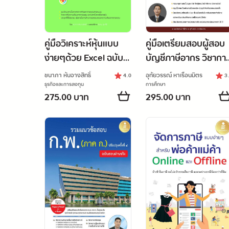
คู่มือวิเคราะห์หุ้นแบบ
คู่มือเตรียมสอบผู้สอบ
ง่ายๆด้วย Excel ฉบับ
บัญชีภาษีอากร วิชากา
มือใหม่หัดลงทุน
บัญชี ฉ.สมบูรณ์
ชนาภา หันจางสิทธิ์
อุทัยวรรณ์ หาเรือนมิตร
4.0
3
ธุรกิจและการลงทุน
การศึกษา
275.00 บาท
295.00 บาท