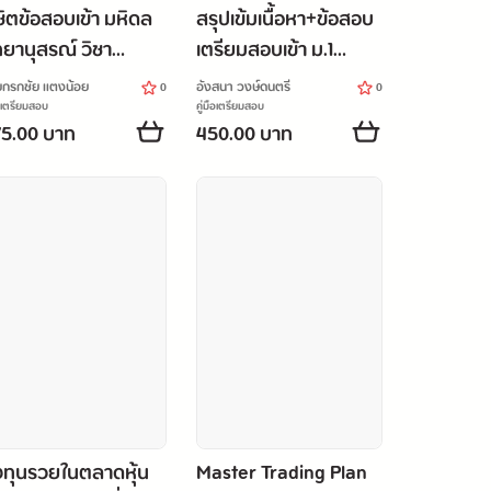
ชิตข้อสอบเข้า มหิดล
สรุปเข้มเนื้อหา+ข้อสอบ
ทยานุสรณ์ วิชา
เตรียมสอบเข้า ม.1
ิตศาสตร์ แบบเข้ม
รร.สาธิต และห้อง
กรกชัย แตงน้อย
อังสนา วงษ์ดนตรี
0
0
น มั่นใจเต็ม 100
Gifted มั่นใจเต็ม 100
ือเตรียมสอบ
คู่มือเตรียมสอบ
5.00 บาท
450.00 บาท
ทุนรวยในตลาดหุ้น
Master Trading Plan