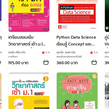
ๆ
เตรียมสอบเข้ม
Python Data Science
คู
วิทยาศาสตร์ เข้า ม.1
เรียนรู้ Concept และ
Vi
ห้อง Gifted มั่นใจเต็ม
ฝึกฝน Coding
เริ
ธนธัช ศรียาภัย
ศุภชัย สมพานิช
ศุภ
.0
5.0
5.0
100
การศึกษา
คอมพิวเตอร์และเทคโนโลยี
คอมพ
195.00 บาท
360.00 บาท
34