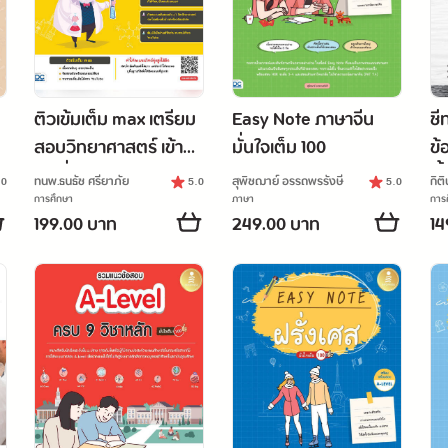
ติวเข้มเต็ม max เตรียม
Easy Note ภาษาจีน
ชี
สอบวิทยาศาสตร์ เข้า
มั่นใจเต็ม 100
ข้
ม.1 มั่นใจเต็ม 100
พื
ทนพ.ธนธัช ศรียาภัย
สุพิชฌาย์ อรรถพรรังษี
กิติ
.0
5.0
5.0
สา
การศึกษา
ภาษา
การ
199.00 บาท
249.00 บาท
14
สอ
ท