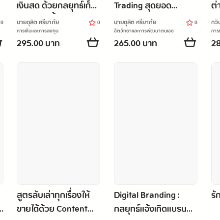
เงินสด ด้วยกลยุทธ์เก็ง
Trading สุดยอด
ต่
กำไรระยะสั้น
Mindset เอาชนะทุก
ย
นายดุสิต ศรียาภัย
นายดุสิต ศรียาภัย
กวิ
0
0
0
สภาวะตลาด
การเงินและการลงทุน
จิตวิทยาและการพัฒนาตนเอง
การ
295.00 บาท
265.00 บาท
28
สูตรลับเล่าทุกเรื่องให้
Digital Branding :
รั
ี
ขายได้ด้วย Content
กลยุทธ์แจ้งเกิดแบรนด์