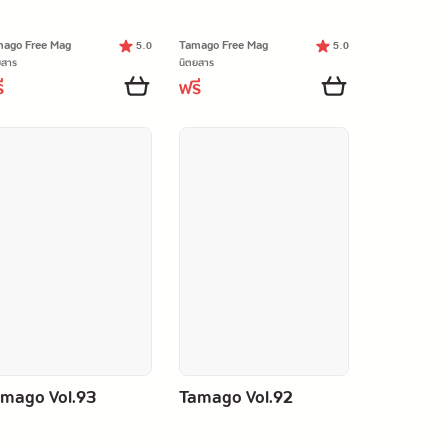
ago Free Mag
Tamago Free Mag
5.0
5.0
ยสาร
นิตยสาร
ี
ฟรี
mago Vol.93
Tamago Vol.92