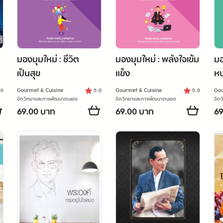
มองมุมใหม่ : ชีวิต
มองมุมใหม่ : พลังใจเข้ม
มอ
เป็นสุข
แข็ง
หน
Gourmet & Cuisine
Gourmet & Cuisine
Gou
.0
5.0
5.0
จิตวิทยาและการพัฒนาตนเอง
จิตวิทยาและการพัฒนาตนเอง
จิต
69.00 บาท
69.00 บาท
69