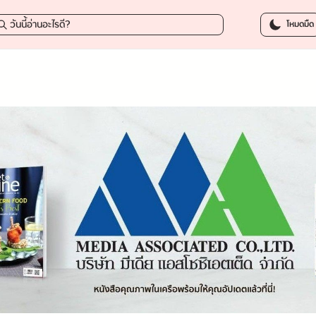
โหมดมืด