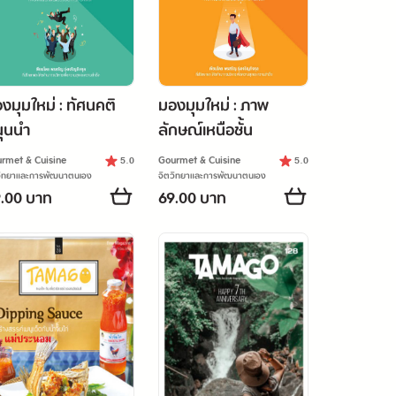
งมุมใหม่ : ทัศนคติ
มองมุมใหม่ : ภาพ
ุนนำ
ลักษณ์เหนือชั้น
rmet & Cuisine
Gourmet & Cuisine
5.0
5.0
วิทยาและการพัฒนาตนเอง
จิตวิทยาและการพัฒนาตนเอง
.00 บาท
69.00 บาท