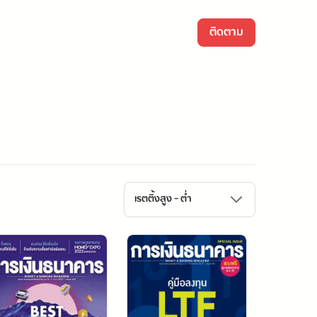
ติดตาม
เรตติ้งสูง - ต่ำ