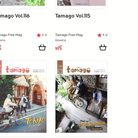
mago Vol.116
Tamago Vol.115
ago Free Mag
Tamago Free Mag
5.0
5.0
ยสาร
นิตยสาร
ี
ฟรี