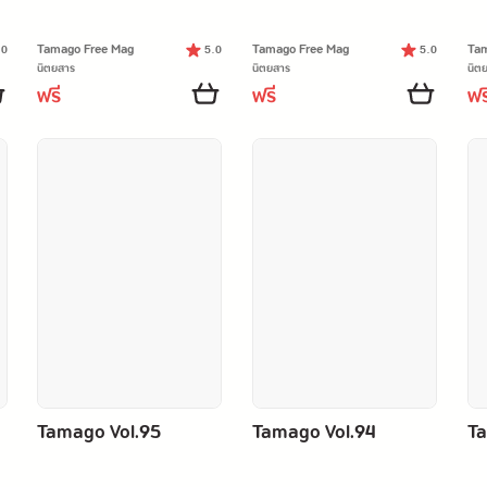
Tamago Free Mag
Tamago Free Mag
Tam
.0
5.0
5.0
นิตยสาร
นิตยสาร
นิต
ฟรี
ฟรี
ฟร
Tamago Vol.95
Tamago Vol.94
Ta