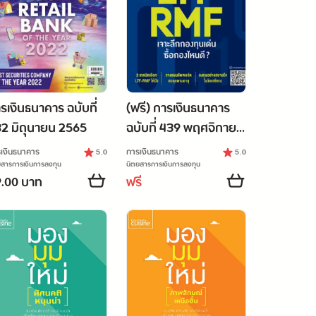
รเงินธนาคาร ฉบับที่
(ฟรี) การเงินธนาคาร
2 มิถุนายน 2565
ฉบับที่ 439 พฤศจิกายน
2561
เงินธนาคาร
การเงินธนาคาร
5.0
5.0
ยสารการเงินการลงทุน
นิตยสารการเงินการลงทุน
.00 บาท
ฟรี