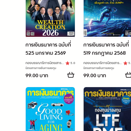
การเงินธนาคาร ฉบับที่
การเงินธนาคาร ฉบับที่
525 มกราคม 2569
519 กรกฎาคม 2568
กองบรรณาธิการนิตยสาร
กองบรรณาธิการนิตยสาร
5.0
5
การเงินธนาคาร
การเงินธนาคาร
นิตยสารการเงินการลงทุน
นิตยสารการเงินการลงทุน
99.00 บาท
99.00 บาท