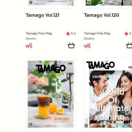
Tamago Vol.121
Tamago Vol.120
Tamago Free Mag
Tamago Free Mag
5.0
5
นิตยสาร
นิตยสาร
ฟรี
ฟรี