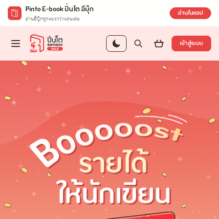
Pinto E-book ปิ่นโต อีบุ๊ก
อ่านในแอป
อ่านอีบุ๊กทุกแนวกว่าแสนเล่ม
เข้าสู่ระบบ