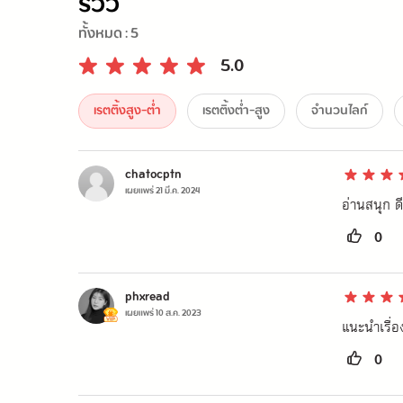
รีวิว
ทั้งหมด :
5
5.0
เรตติ้งสูง-ต่ำ
เรตติ้งต่ำ-สูง
จำนวนไลก์
chatocptn
เผยแพร่
21 มี.ค. 2024
อ่านสนุก ด
0
phxread
เผยแพร่
10 ส.ค. 2023
แนะนำเรื่อง
0