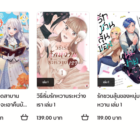
เล่ม
1
เล่ม
1
ขาดสาบาน
วิธีเริ่มรักหวานระหว่าง
รักชวนลุ้นของหนุ่
~จะเอาคืนบ้าน
เรา เล่ม 1
หวาน เล่ม 1
ราเวทให้
าท
139.00 บาท
119.00 บาท
ล่ม 2 ฉบับ