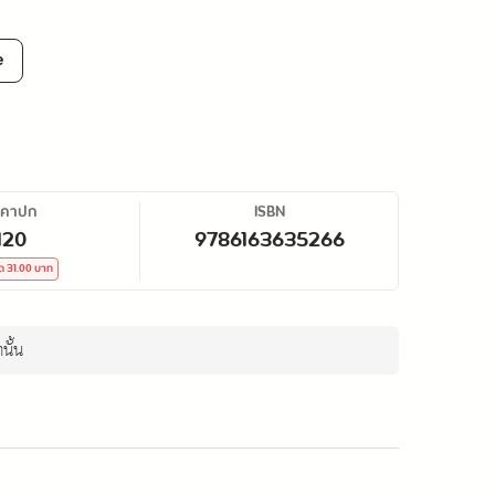
e
าคาปก
ISBN
120
9786163635266
ัด
31.00
บาท
นั้น