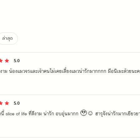
ล่าสุด
5.0
ีงาม น้องแมวจรและเจ้าคนไม่เคยเลี้ยงแมวน่ารักมากกกก มีอนิเมะด้วยนะคะ
5.0
นี้ slice of life ที่ดีงาม น่ารัก อบอุ่นมากก 🥹☺️ ฮารุจังน่ารักมากเยียวยา