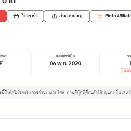
 บาท
ใส่ตะกร้า
ส่งของขวัญ
Pinto Affiliat
ไฟล์
เผยแพร่เมื่อ
ร
F
06 พ.ค. 2020
ประหย
นี้ปิ่นโตไม่รองรับการอ่านบนเว็บไซต์
อ่านอีบุ๊กที่ซื้อแล้วได้บนแอปปิ่นโตเท่า