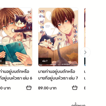
ม
6
เล่ม
7
เล่ม
8
่านอยู่บนตักหรือ
นายท่านอยู่บนตักหรือ
นายท่านอยู่
ีอยู่บนหัวเรา เล่ม 6
บางทีอยู่บนหัวเรา เล่ม 7
บางทีอยู่บนหั
00 บาท
89.00 บาท
89.00 บาท