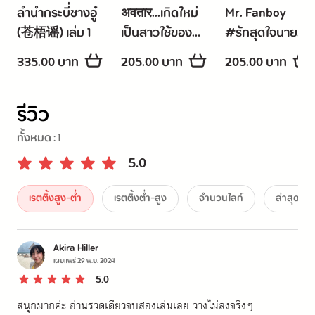
ลำนำกระบี่ชางอู๋
अवतार...เกิดใหม่
Mr. Fanboy
(苍梧谣) เล่ม 1
เป็นสาวใช้ของ
#รักสุดใจนาย
นางร้าย
แฟน
335.00 บาท
205.00 บาท
205.00 บาท
บอยSPECIAL
รีวิว
ทั้งหมด :
1
5.0
เรตติ้งสูง-ต่ำ
เรตติ้งต่ำ-สูง
จำนวนไลก์
ล่าสุด
Akira Hiller
เผยแพร่
29 พ.ย. 2024
5.0
สนุกมากค่ะ อ่านรวดเดียวจบสองเล่มเลย วางไม่ลงจริงๆ