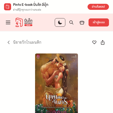
Pinto E-book ปิ่นโต อีบุ๊ก
อ่านในแอป
อ่านอีบุ๊กทุกแนวกว่าแสนเล่ม
เข้าสู่ระบบ
นิยายรักโรแมนติก