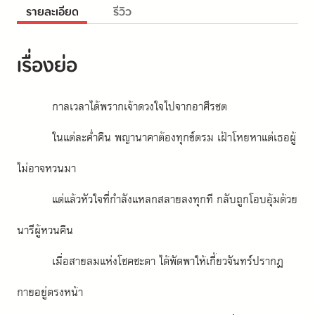
รายละเอียด
รีวิว
เรื่องย่อ
กาลเวลาได้พรากเจ้าดวงใจไปจากอาศีรชต
ในแต่ละค่ำคืน พญานาคาต้องทุกข์ตรม เฝ้าโหยหาแต่เธอผู้
ไม่อาจหวนมา
แต่แล้วหัวใจที่กำลังแหลกสลายลงทุกที กลับถูกโอบอุ้มด้วย
นารีผู้หวนคืน
เมื่อสายลมแห่งโชคชะตา ได้พัดพาให้เกี้ยวจันทร์ปรากฏ
กายอยู่ตรงหน้า