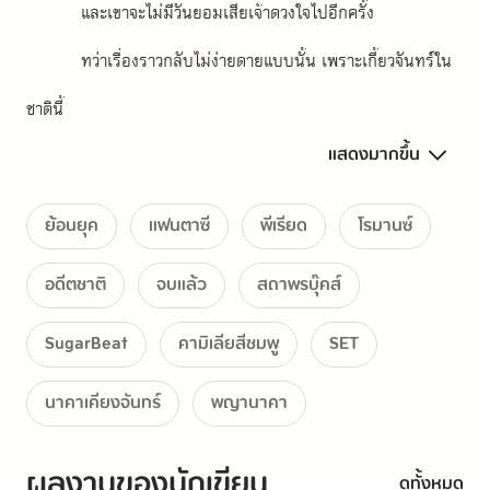
และเขาจะไม่มีวันยอมเสียเจ้าดวงใจไปอีกครั้ง
ทว่าเรื่องราวกลับไม่ง่ายดายแบบนั้น เพราะเกี้ยวจันทร์ใน
ชาตินี้
แสดงมากขึ้น
ไม่หลงเหลือความทรงจำในอดีตชาติอันแสนหวานเลย
แม้แต่น้อย
ย้อนยุค
แฟนตาซี
พีเรียด
โรมานซ์
อดีตชาติ
จบแล้ว
สถาพรบุ๊คส์
นวนิยายเรื่อง นาคาเคียงจันทร์ มี 2 เล่มจบ
SugarBeat
คามิเลียสีชมพู
SET
นาคาเคียงจันทร์
พญานาคา
ผลงานของนักเขียน
ดูทั้งหมด