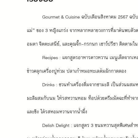
Gourmet & Cuisine ฉบับเดือนสิงหาคม 2567 ฉบับพิ
แม่” ของ 3 หญิงแกร่ง จากหลากหลายวงการที่มาค้นพบตัวตนแ
อมตา จิตตะเสนีย์, และคุณจั๊ก-กรกนก เชาว์ปรีชา ติดต
Recipes : แจกสูตรอาหารคาวหวาน เมนูเด็ดจากเหล่า 
ข้าวคลุกเครื่องปูท่วม ปลาเก๋าหมอทะเลต้มผักกาดดอง 
Drinks : ชวนทำเครื่องดื่มจากชามะลิ เป็นส่วนผส
มะลิผสมกับนม ให้รสหวานหอม ท็อปด้วยครีมมัตฉะที่ทำจากผง
และขิง ได้รสหอมหวานจากน้ำผึ้ง
Delish Delight : แจกสูตร 3 ขนมหวานสุดพิเศษสำห