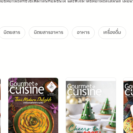
อยดอกมะลิที่ช่วยเพิ่มกลิ่นหอมชื่นใจ และพวงมาลัยดอกมะลิโสมนัส เมอแ
วยฝีมือระดับตัวแม่ ความอร่อยและสเน่ห์แบบไทยที่ส่งต่อจากรุ่นสู่รุ่น รส
นิตยสาร
นิตยสารอาหาร
อาหาร
เครื่องดื่ม