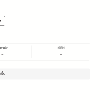
e
าคาปก
ISBN
-
-
นั้น