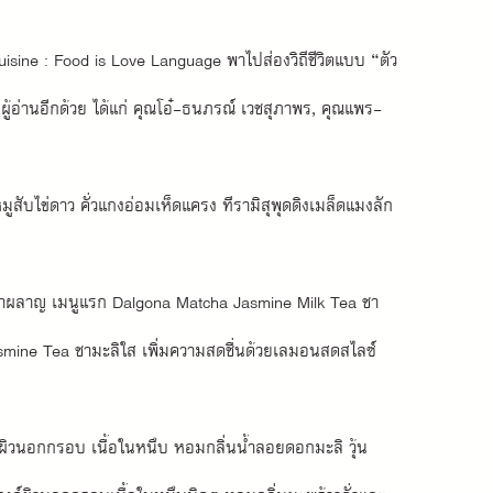
isine : Food is Love Language พาไปส่องวิถีชีวิตแบบ “ตัว
้อ่านอีกด้วย ได้แก่ คุณโอ๋-ธนภรณ์ เวชสุภาพร, คุณแพร-
ับไข่ดาว คั่วแกงอ่อมเห็ดแครง ทีรามิสุพุดดิงเมล็ดแมงลัก 
เผาผลาญ เมนูแรก Dalgona Matcha Jasmine Milk Tea ชา
asmine Tea ชามะลิใส เพิ่มความสดชื่นด้วยเลมอนสดสไลซ์
 ผิวนอกกรอบ เนื้อในหนึบ หอมกลิ่นน้ำลอยดอกมะลิ วุ้น