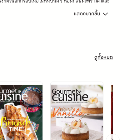
รงก์ผิวนอกกรอบเนื้อในหนึบนิดๆ หอมกลิ่นมะพร้าวคั่วและ
แสดงมากขึ้น
ชาติหวานหอมฉ่ำลิ้น ถูกใจสาวหวานอย่างแน่นอน
ดูทั้งหมด