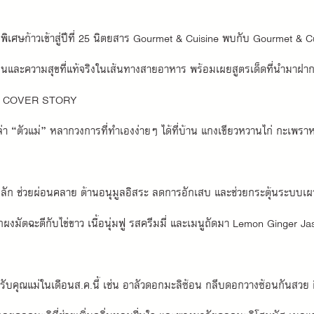
เศษก้าวเข้าสู่ปีที่ 25 นิตยสาร Gourmet & Cuisine พบกับ Gourmet & Cu
ละความสุขที่แท้จริงในเส้นทางสายอาหาร พร้อมเผยสูตรเด็ดที่นำมาฝากผู
ามใน COVER STORY
“ตัวแม่” หลากวงการที่ทำเองง่ายๆ ได้ที่บ้าน แกงเขียวหวานไก่ กะเพราหมูส
มหลัก ช่วยผ่อนคลาย ต้านอนุมูลอิสระ ลดการอักเสบ และช่วยกระตุ้นระบบ
มัตฉะตีกับไข่ขาว เนื้อนุ่มฟู รสครีมมี่ และเมนูถัดมา Lemon Ginger J
รับคุณแม่ในเดือนส.ค.นี้ เช่น อาลัวดอกมะลิซ้อน กลีบดอกวางซ้อนกันสวย