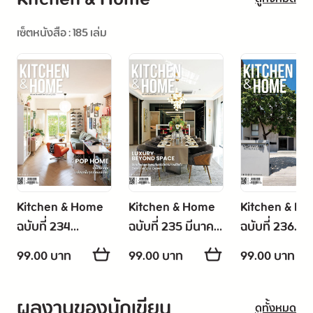
Good Detail: 
 พร้อมกับการเปลี่ยนผ่านเข้าสู่ “ปีม้าไฟ 
เซ็ตหนังสือ : 185 เล่ม
จัดบ้านตามหลักฮวงจุ้ยปีม้าไฟ 2569 เสริมสิริมงคล โชคลาภพุ่ง
ทะยาน เปิดประตูรับสิ่งดีๆ เข้ามาอย่างเต็มที่
Talk About: 
ไปฟังเคล็กรับจากเชฟสู่ผู้ประกอบการ บท
เรียนธุรกิจ
ร้านเอิญมณี
 ย่านเอกมัย ของสองเชฟเจ้าของร้านที่มีชื่อ
เสียงจากรายการ MasterChef Thailand ซีซั่น 3
Flower Corner: 
จังหวะของการผลิบานครั้งใหม่ 
A 
Kitchen & Home
Kitchen & Home
Kitchen & H
ฉบับที่ 234
ฉบับที่ 235 มีนาคม
ฉบับที่ 236
Reborn Spirit 
การเกิดใหม่ที่ไม่ได้เริ่มต้นจากศูนย์ แต่เป็นการนำ
กุมภาพันธ์ 2569
2569
เมษายน 2569
99.00 บาท
99.00 บาท
99.00 บาท
ประสบการณ์ทั้งหมดที่มีทั้งสุขและทุกข์มาหลอมรวมกันเป็นพลัง
บทใหม่ของชีวิตที่สดใสและสวยงาม
ผลงานของนักเขียน
ดูทั้งหมด