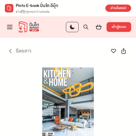
Pinto E-book ปิ่นโต อีบุ๊ก
อ่านในแอป
อ่านอีบุ๊กทุกแนวกว่าแสนเล่ม
เข้าสู่ระบบ
นิตยสาร