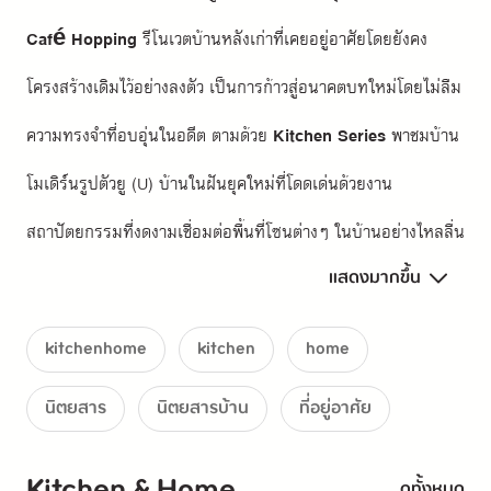
Café Hopping
 รีโนเวตบ้านหลังเก่าที่เคยอยู่อาศัยโดยยังคง
โครงสร้างเดิมไว้อย่างลงตัว เป็นการก้าวสู่อนาคตบทใหม่โดยไม่ลืม
ความทรงจำที่อบอุ่นในอดีต ตามด้วย
 Kitchen Series
 พาชมบ้าน
โมเดิร์นรูปตัวยู (U) บ้านในฝันยุคใหม่ที่โดดเด่นด้วยงาน
สถาปัตยกรรมที่งดงามเชื่อมต่อพื้นที่โซนต่างๆ ในบ้านอย่างไหลลื่น 
แสดงมากขึ้น
และตอบโจทย์การใช้ชีวิตได้อย่างครบครัน
Easy Recipe:
 เมนูสไตล์ญี่ปุ่นที่นำเสนอความเรียบง่าย
kitchenhome
kitchen
home
แบบมินิมอล แต่ยังคงครบทั้งรสคาวและหวานในเซ็ตเดียว ทำให้
นิตยสาร
นิตยสารบ้าน
ที่อยู่อาศัย
การเข้าครัวเป็นเรื่องสนุกและเรียบง่ายขึ้น เหมาะทั้งวันเร่งรีบและ
วันที่อยากทำอาหารแบบสบายๆ
Kitchen & Home
ดูทั้งหมด