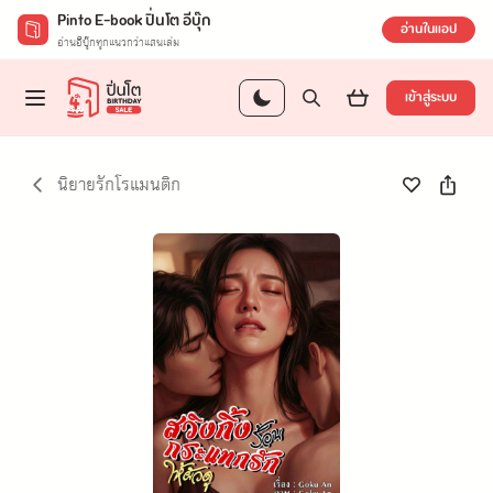
Pinto E-book ปิ่นโต อีบุ๊ก
อ่านในแอป
อ่านอีบุ๊กทุกแนวกว่าแสนเล่ม
เข้าสู่ระบบ
นิยายรักโรแมนติก