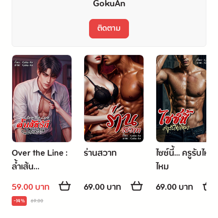
GokuAn
ติดตาม
Over the Line :
ร่านสวาท
ไซซ์นี้... ครูรับไหว
ล้ำเส้น
ไหม
รัก...นักศึกษาร้าย
59.00 บาท
69.00 บาท
69.00 บาท
-14 %
69.00