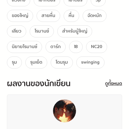
สวิงกิ้ง
เอ้าท์ดอร์
เอ้าดอร์
3p
ของใหญ่
สายหื่น
หื่น
จัดหนัก
เสียว
โรมานซ์
สำหรับผู้ใหญ่
นิยายโรมานซ์
ดาร์ก
18
NC20
รุม
รุมเย็ด
โดนรุม
swinging
ผลงานของนักเขียน
ดูทั้งหมด