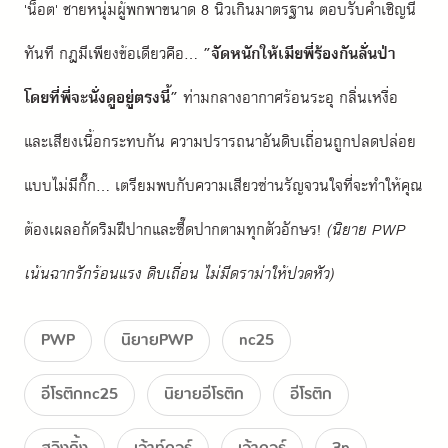
'น็อต' ชายหนุ่มผู้พกพาขนาด 8 นิ้วเกินมาตรฐาน ตอบรับคำเชิญนี้
ทันที กฎมีเพียงข้อเดียวคือ... 
"จัดหนักให้เมียพี่ร้องกันลั่นป่า 
โดยที่พี่จะนั่งดูอยู่ตรงนี้"
 ท่ามกลางอากาศร้อนระอุ กลิ่นเหงื่อ 
และเสียงเนื้อกระทบกัน ความปรารถนาอันดิบเถื่อนถูกปลดปล่อย
แบบไม่มีกั๊ก... เตรียมพบกับความเสียวซ่านรัญจวนใจที่จะทำให้คุณ
ต้องเผลอกัดริมฝีปากและซี๊ดปากตามทุกตัวอักษร! 
(นิยาย PWP 
เน้นฉากรักร้อนแรง ดิบเถื่อน ไม่มีดราม่าให้ปวดหัว)
PWP
นิยายPWP
nc25
อีโรติกnc25
นิยายอีโรติก
อีโรติก