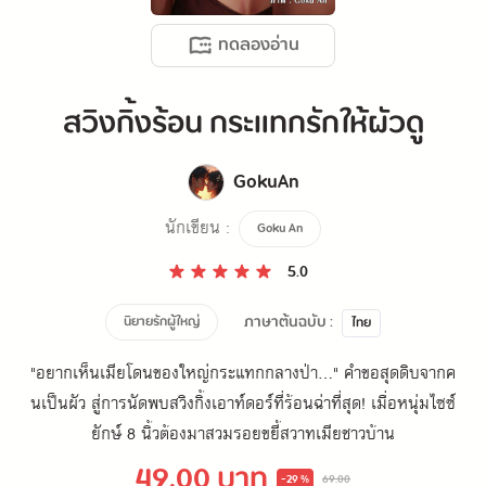
ทดลองอ่าน
สวิงกิ้งร้อน กระแทกรักให้ผัวดู
GokuAn
นักเขียน :
Goku An
5.0
ภาษาต้นฉบับ :
นิยายรักผู้ใหญ่
ไทย
"อยากเห็นเมียโดนของใหญ่กระแทกกลางป่า..." คำขอสุดดิบจากค
นเป็นผัว สู่การนัดพบสวิงกิ้งเอาท์ดอร์ที่ร้อนฉ่าที่สุด! เมื่อหนุ่มไซซ์
ยักษ์ 8 นิ้วต้องมาสวมรอยขยี้สวาทเมียชาวบ้าน
49.00 บาท
-29 %
69.00