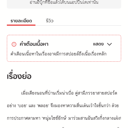
อ่านอีบุ๊กที่ซื้อแล้วได้บนแอปปิ่นโตเท่านั้น
รายละเอียด
รีวิว
คำเตือนเนื้อหา
แสดง
คำเตือนเนื้อหาในเรื่องอาจมีการสปอยล์ถึงเนื้อเรื่องหลัก
เรื่องย่อ
เมื่อเตียงนอนที่บ้านเริ่มน่าเบื่อ คู่สามีภรรยาสายสปอร์ต
อย่าง 'บอย' และ 'พลอย' จึงมองหาความตื่นเต้นเร้าใจขั้นกว่า ด้วย
การประกาศตามหา 'หนุ่มไซซ์ยักษ์' มาร่วมสานฝันสวิงกิ้งกลางแจ้ง! 