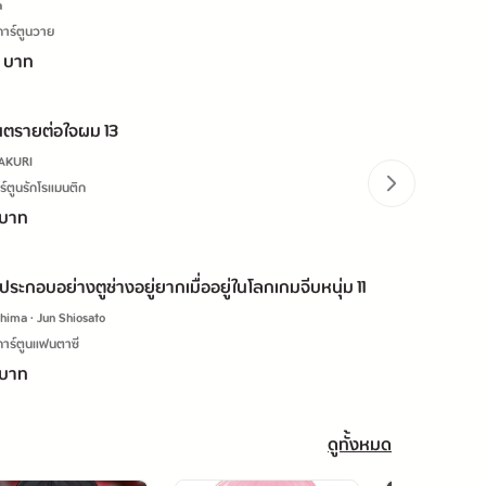
a
7
การ์ตูนวาย
 บาท
ันตรายต่อใจผม 13
AKURI
8
ร์ตูนรักโรแมนติก
 บาท
วประกอบอย่างตูช่างอยู่ยากเมื่ออยู่ในโลกเกมจีบหนุ่ม 11
hima · Jun Shiosato
9
การ์ตูนแฟนตาซี
 บาท
ดูทั้งหมด