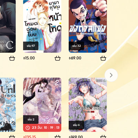
เล่ม
47
เล่ม
32
เล่ม
8
15.00
69.00
99.00
฿
฿
฿
เล่ม
2
เล่ม
6
เล่ม
1
23 วัน
:
10
:
19
:
11
135.15
149.00
89.00
฿
฿
฿