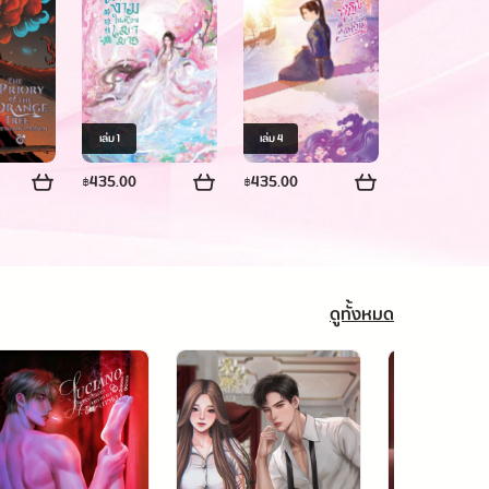
เล่ม
1
เล่ม
4
เล่ม
2
435.00
435.00
435.00
฿
฿
฿
ดูทั้งหมด