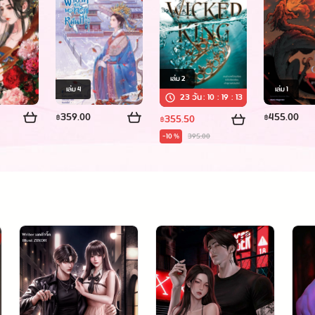
เล่ม
2
เล่ม
4
เล่ม
1
23 วัน
:
10
:
19
:
11
359.00
455.00
355.50
฿
฿
฿
-10 %
395.00