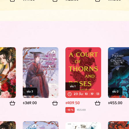
เล่ม
1
เล่ม
3
เล่ม
2
23 วัน
:
10
:
19
:
11
369.00
409.50
455.00
฿
฿
฿
-10 %
455.00