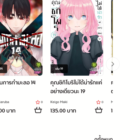
14
เล่ม
19
เล่ม
2
นการกำมะลอ 14
คุณชิกิโมริไม่ได้น่ารักแค่
เซนต์เซย์ย่า
อย่างเดียวนะ 19
ตำนานอเวจี 
02
Haruba
Keigo Maki
Masami Kurumada
0
0
.00 บาท
135.00 บาท
185.00 บาท
ดูทั้งหมด