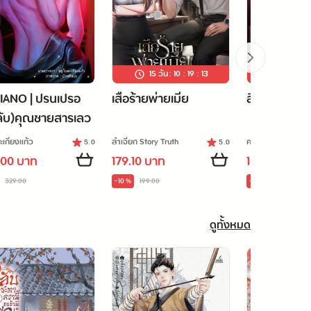
15 วัน
:
10
:
19
:
11
23 วัน
:
IANO | ปรนเปรอ
เสือร้ายพ่ายเมีย
สิงหราชไม่รัก
ลับ)คุณชายสารเลว
ตะเกียงแก้ว
ลำเจียก Story Truth
ความฝันสีเงิน
5.0
5.0
.00 บาท
179.10 บาท
169.47 บาท
329.00
-10 %
199.00
-37 %
269.00
ดูทั้งหมด