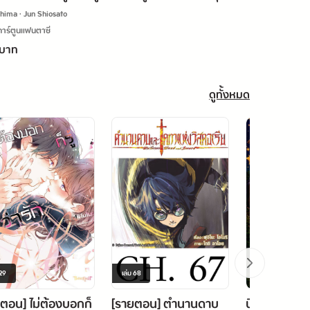
hima · Jun Shiosato
9
การ์ตูนแฟนตาซี
 บาท
ดูทั้งหมด
29
เล่ม
68
ตอน] ไม่ต้องบอกก็
[รายตอน] ตำนานดาบ
นิทานวิทยาศ