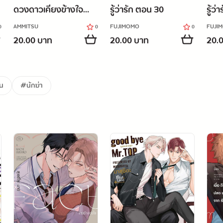
ดวงดาวเคียงข้างใจ
รู้ว่ารัก ตอน 30
รู้ว
ตอน 33
AMMITSU
FUJIMOMO
FUJI
0
0
0
20.00 บาท
20.00 บาท
20.
น
#นักฆ่า