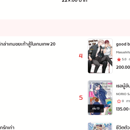
229.00 บาท
กล่าเกมขยะท้าสู้ในเกมเทพ 20
good b
4
Masushit
5.0
200.00
เธอผู้อ
5
NORIO S
0
กา
135.00
เล่ม
13
รักเก่า
ชีวิตตั