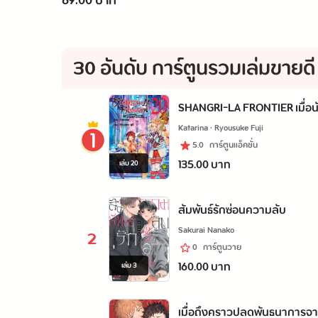
69.00 บาท
30 อันดับ การ์ตูนรวมเล่มขายดี
SHANGRI-LA FRONTIER เมื่อนั
Katarina · Ryousuke Fuji
5.0
การ์ตูนแอ็คชั่น
135.00 บาท
เล่ม
20
สัมพันธ์รักซ่อนความลับ
2
Sakurai Nanako
0
การ์ตูนวาย
160.00 บาท
เล่ม
3
เมื่อถึงคราวปลดพันธนาการจาก