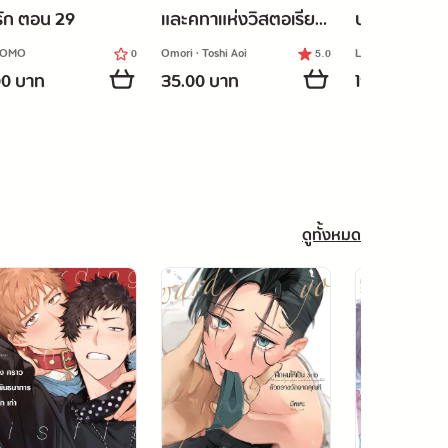
่ารัก ตอน 29
และคทาแห่งวิสตอเรีย
บทเรียนประ
ตอน 67
เล่ม 1
MOMO
Omori · Toshi Aoi
Lovely World
0
5.0
00 บาท
35.00 บาท
199.00 บาท
ดูทั้งหมด