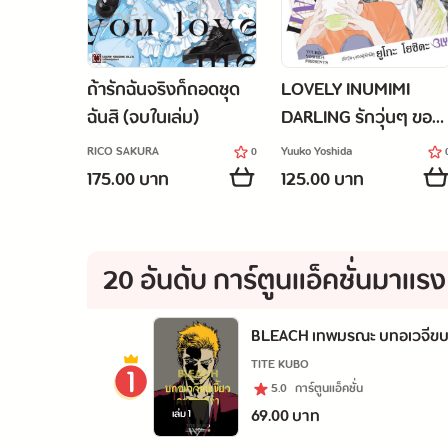
ถ้ารักฉันจริงก็ถอดชุด
LOVELY INUMIMI
ฉันสิ (จบในเล่ม)
DARLING รักวุ่นๆ ของ
คู่รักมีหู (เล่มเดียวจบ)
RICO SAKURA
Yuuko Yoshida
0
175.00 บาท
125.00 บาท
20 อันดับ การ์ตูนแอ็คชั่นมาแรง
BLEACH เทพมรณะ บทอเวจีขบเ
TITE KUBO
5.0
การ์ตูนแอ็คชั่น
69.00 บาท
เล่ม
1