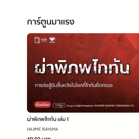
การ์ตูนมาแรง
ผ่าพิภพไททัน เล่ม 1
HAJIME ISAYAMA