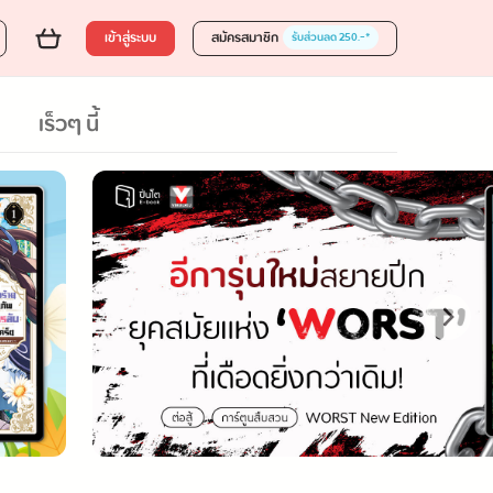
เข้าสู่ระบบ
สมัครสมาชิก
รับส่วนลด 250.-*
เร็วๆ นี้