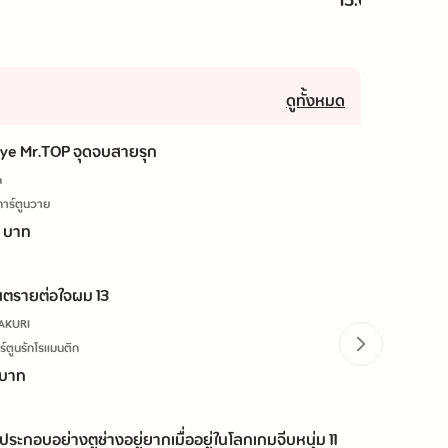
15.00 บาท
ดูทั้งหมด
ye Mr.TOP จุดจบสายรุก
a
7
การ์ตูนวาย
 บาท
ันตรายต่อใจผม 13
AKURI
8
ร์ตูนรักโรแมนติก
 บาท
วประกอบอย่างตูช่างอยู่ยากเมื่ออยู่ในโลกเกมจีบหนุ่ม 11