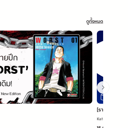
ดูทั้งหมด
[รายตอน] SHAN
Katarina · Ryousuk