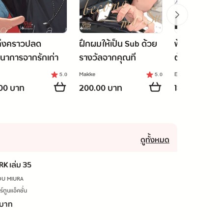
เล่ม
1
อถึงคราวปลด
ฝึกผมให้เป็น Sub ด้วย
ฟ้าส่งเนื้อคู่
นาการจากรักเก่า
รางวัลจากคุณที
ต้องเป็นหมอน
Makke
Ei Eijou
5.0
5.0
.00 บาท
200.00 บาท
180.00 บาท
ดูทั้งหมด
K เล่ม 35
U MIURA
7
ร์ตูนแอ็คชั่น
 บาท