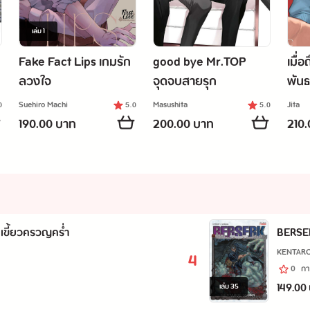
เล่ม
1
Fake Fact Lips เกมรัก
good bye Mr.TOP
เมื่
ลวงใจ
จุดจบสายรุก
พันธ
Suehiro Machi
Masushita
Jita
0
5.0
5.0
190.00 บาท
200.00 บาท
210
ขี้ยวครวญคร่ำ
BERSER
4
KENTARO
0
กา
149.00
เล่ม
35