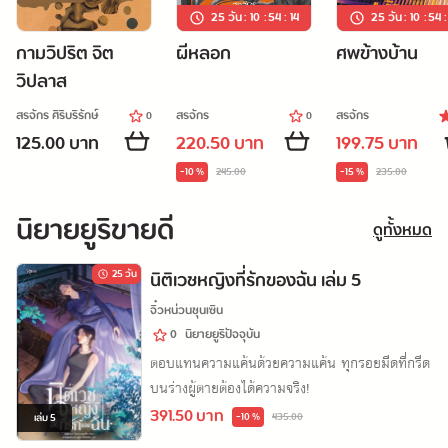
25 วัน
:
10
:
54
:
12
25 วัน
:
10
:
54
:
กามวิปริต จิต
ผีหลอก
ศพข้างบ้าน
วิปลาส
สรจักร ศิริบริรักษ์
สรจักร
สรจักร
0
0
125.00 บาท
220.50 บาท
199.75 บาท
-10 %
245.00
-15 %
235.00
นิยายยูริขายดี
ดูทั้งหมด
นิติเวชหญิงที่รักของฉัน เล่ม 5
25 วัน
จิ๋วหน่วนชุนเซิน
0
นิยายยูริปัจจุบัน
ตอบแทนความแค้นด้วยความแค้น ทุกรอยมีดที่กรีด
บนร่างผู้ตายต้องได้ความจริง!
391.50 บาท
-10 %
435.00
เล่ม
5