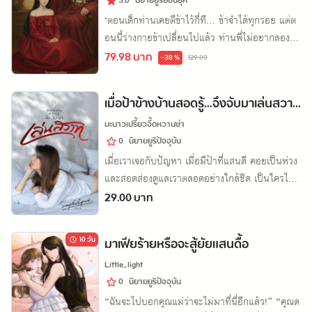
5.0
นิยายยูริย้อนยุค
"ตอนเด็กท่านเคยตีข้าไว้กี่ที... ข้าจำได้ทุกรอย แต่ต
อนนี้ร่างกายข้าเปลี่ยนไปแล้ว ท่านพี่ไม่อยากลองดู
หน่อยหรือว่า... 'ส่วนที่โตเกินเด็ก' ของข้า มันจะทำ
79.98 บาท
-38 %
129.00
หน้าที่บำเรอท่านพี่ได้ดีแค่ไหน"
เมื่อป้าข้างบ้านสอดรู้...จึงจับมาเล่นสวาท
(ยูริ)
มะนาวเปรี้ยวจี๊ดหวานซ่า
0
นิยายยูริปัจจุบัน
เมื่อเราเจอกับปัญหา เมื่อมีป้าที่แสนดี คอยเป็นห่วง
และสอดส่องดูแลเราตลอดอย่างใกล้ชิด เป็นใครไม่ไ
ด้เลยนั้นก็คือ 'ป้าข้างบ้าน' ที่รู้เรื่องคนอื่นดีกว่าเรื่อง
29.00 บาท
ของตัวเอง แต่.... เรื่องนี้มันนิยายอิโรติก
มาเฟียร้ายหรือจะสู้ยัยแสนดื้อ
10 วัน
Little_light
0
นิยายยูริปัจจุบัน
“ฉันจะไปบอกคุณแม่ว่าจะไม่มาที่นี่อีกแล้ว!” “คุณด