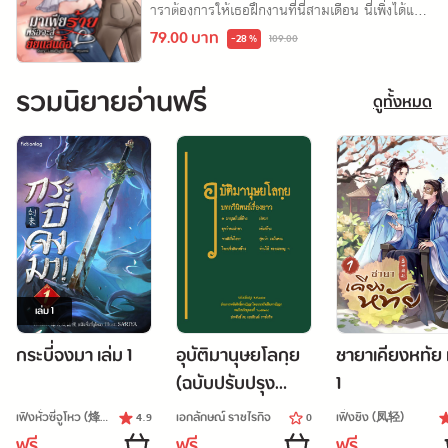
าราต้องการให้เธอฝึกงานที่นี่สามเดือน นี่เพิ่งได้แค่ส
ามวัน”
79.00 บาท
-28 %
109.00
รวมนิยายอ่านฟรี
ดูทั้งหมด
เล่ม
1
กระบี่จงมา เล่ม 1
อุบัติมานุษยโลกฺย
ชายาเคียงหทัย 
(ฉบับปรับปรุง
1
พ.ศ.๒๕๖๙)
เฟิงหั่วซี่จูโหว (烽火
เอกลักษณ์ ราชไรกิจ
เฟิ่งชิง (凤轻)
4.9
0
戏诸侯)
ฟรี
ฟรี
ฟรี