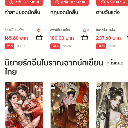
6 วัน
:
10
:
54
:
12
6 วัน
:
10
:
54
:
12
6 วัน
:
10
:
54
:
คำสาปยอดนักสืบ
กฎยอดนักสืบ
ตายวันแต่ง
ฮิงาชิโนะ เคโงะ
ฮิงาชิโนะ เคโงะ
ฮิงาชิโนะ เคโงะ
0
0
165.60 บาท
180.00 บาท
237.60 บาท
-20 %
207.00
-20 %
225.00
-20 %
297.00
นิยายรักจีนโบราณจากนักเขียน
ดูทั้งหมด
ไทย