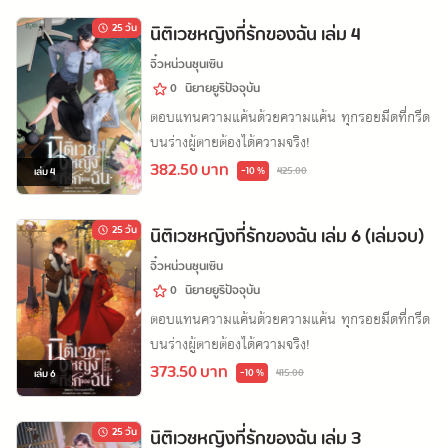
นิติเวชหญิงที่รักของฉัน เล่ม 4
25 วัน
จิ๋วหน่วนชุนเซิน
0
นิยายยูริปัจจุบัน
ตอบแทนความแค้นด้วยความแค้น ทุกรอยมีดที่กรีด
บนร่างผู้ตายต้องได้ความจริง!
382.50 บาท
-10 %
425.00
เล่ม
4
นิติเวชหญิงที่รักของฉัน เล่ม 6 (เล่มจบ)
25 วัน
จิ๋วหน่วนชุนเซิน
0
นิยายยูริปัจจุบัน
ตอบแทนความแค้นด้วยความแค้น ทุกรอยมีดที่กรีด
บนร่างผู้ตายต้องได้ความจริง!
373.50 บาท
-10 %
415.00
เล่ม
6
นิติเวชหญิงที่รักของฉัน เล่ม 3
25 วัน