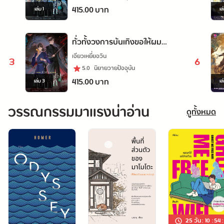
415.00 บาท
เล่ม
1
เล
ทั่วทั้งวงการบันเทิงขอให้ผม
หุบปาก! เล่ม 3 (จบ)
เจียวเหยี่ยจวิน
3
6
5.0
นิยายวายปัจจุบัน
415.00 บาท
เล่ม
3
เล
วรรณกรรมมาแรงน่าอ่าน
ดูทั้งหมด
25 วัน
:
10
:
54
: