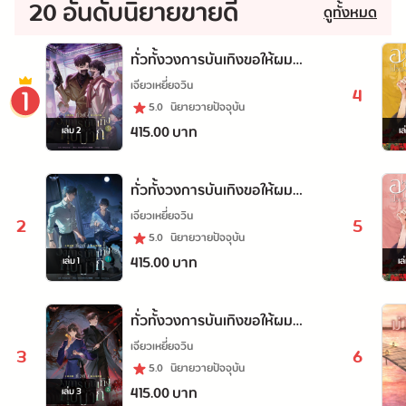
20 อันดับนิยายขายดี
ดูทั้งหมด
ทั่วทั้งวงการบันเทิงขอให้ผม
หุบปาก! เล่ม 2
เจียวเหยี่ยจวิน
4
5.0
นิยายวายปัจจุบัน
415.00 บาท
เล่ม
2
เ
ทั่วทั้งวงการบันเทิงขอให้ผม
หุบปาก! เล่ม 1
เจียวเหยี่ยจวิน
2
5
5.0
นิยายวายปัจจุบัน
415.00 บาท
เล่ม
1
เล
ทั่วทั้งวงการบันเทิงขอให้ผม
หุบปาก! เล่ม 3 (จบ)
เจียวเหยี่ยจวิน
3
6
5.0
นิยายวายปัจจุบัน
415.00 บาท
เล่ม
3